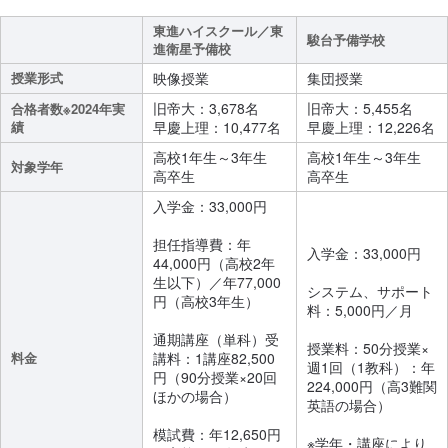
東進ハイスクール／東
駿台予備学校
進衛星予備校
授業形式
映像授業
集団授業
旧帝大：3,678名
旧帝大：5,455名
合格者数※2024年実
績
早慶上理：10,477名
早慶上理：12,226名
高校1年生～3年生
高校1年生～3年生
対象学年
高卒生
高卒生
入学金：33,000円
担任指導費：年
入学金：33,000円
44,000円（高校2年
生以下）／年77,000
システム、サポート
円（高校3年生）
料：5,000円／月
通期講座（単科）受
授業料：50分授業×
料金
講料：1講座82,500
週1回（1教科）：年
円（90分授業×20回
224,000円（高3難関
ほかの場合）
英語の場合）
模試費：年12,650円
※学年・講座により