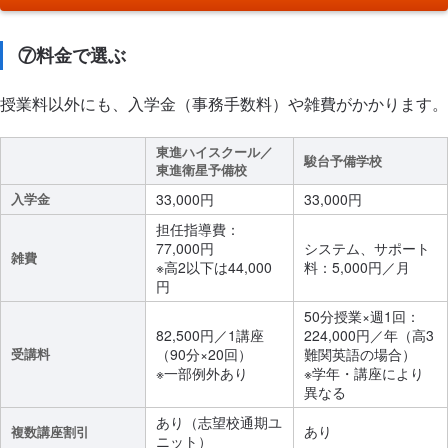
⑦料金で選ぶ
授業料以外にも、入学金（事務手数料）や雑費がかかります。
東進ハイスクール／
駿台予備学校
東進衛星予備校
入学金
33,000円
33,000円
担任指導費：
77,000円
システム、サポート
雑費
※高2以下は44,000
料：5,000円／月
円
50分授業×週1回：
82,500円／1講座
224,000円／年（高3
受講料
（90分×20回）
難関英語の場合）
※一部例外あり
※学年・講座により
異なる
あり（志望校通期ユ
あり
複数講座割引
ニット）