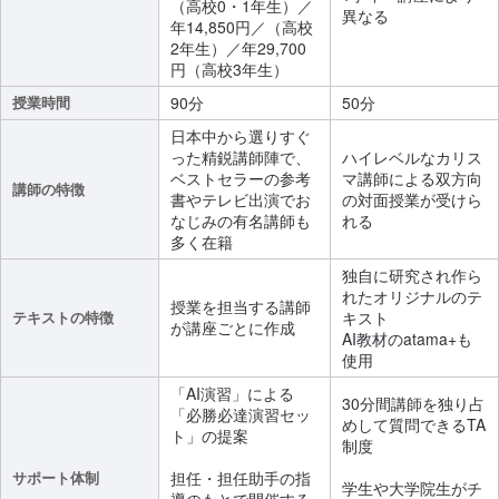
（高校0・1年生）／
異なる
年14,850円／（高校
2年生）／年29,700
円（高校3年生）
授業時間
90分
50分
日本中から選りすぐ
った精鋭講師陣で、
ハイレベルなカリス
ベストセラーの参考
マ講師による双方向
講師の特徴
書やテレビ出演でお
の対面授業が受けら
なじみの有名講師も
れる
多く在籍
独自に研究され作ら
れたオリジナルのテ
授業を担当する講師
テキストの特徴
キスト
が講座ごとに作成
AI教材のatama+も
使用
「AI演習」による
30分間講師を独り占
「必勝必達演習セッ
めして質問できるTA
ト」の提案
制度
サポート体制
担任・担任助手の指
学生や大学院生がチ
導のもとで開催する