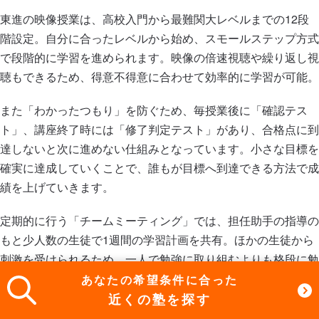
東進の映像授業は、高校入門から最難関大レベルまでの12段
階設定。自分に合ったレベルから始め、スモールステップ方式
で段階的に学習を進められます。映像の倍速視聴や繰り返し視
聴もできるため、得意不得意に合わせて効率的に学習が可能。
また「わかったつもり」を防ぐため、毎授業後に「確認テス
ト」、講座終了時には「修了判定テスト」があり、合格点に到
達しないと次に進めない仕組みとなっています。小さな目標を
確実に達成していくことで、誰もが目標へ到達できる方法で成
績を上げていきます。
定期的に行う「チームミーティング」では、担任助手の指導の
もと少人数の生徒で1週間の学習計画を共有。ほかの生徒から
刺激を受けられるため、一人で勉強に取り組むよりも格段に勉
強量や学習意欲が高まります。
あなたの希望条件に合った
近くの塾を探す
※東進衛星予備校調べ