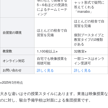
ャット形式で疑問に
5～6名ほどの受講生
答えてくれる
によるチームミーテ
「manabo」
ィング
ほとんどの校舎で自
習室を完備
ほとんどの校舎で自
自習室の環境
習室を完備
個別ブースタイプと
教室タイプの2種類
がある
教室数
1,100校以上※
32教室※
自宅でも映像授業を
一部コースはオンラ
オンライン対応
視聴可能
イン受講可
お問い合わせ
詳しく見る
詳しく見る
※2025年3月時点
大きな違いはその授業スタイルにあります。東進は映像授業な
のに対し、駿台予備学校は対面による集団授業です。