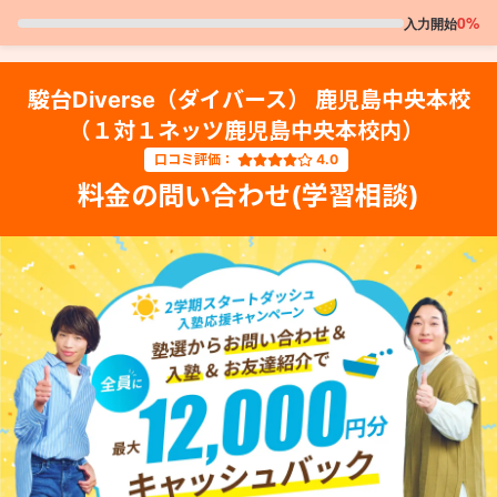
0%
入力開始
駿台Diverse（ダイバース） 鹿児島中央本校
（１対１ネッツ鹿児島中央本校内）
口コミ評価：
4.0
料金の問い合わせ(学習相談)