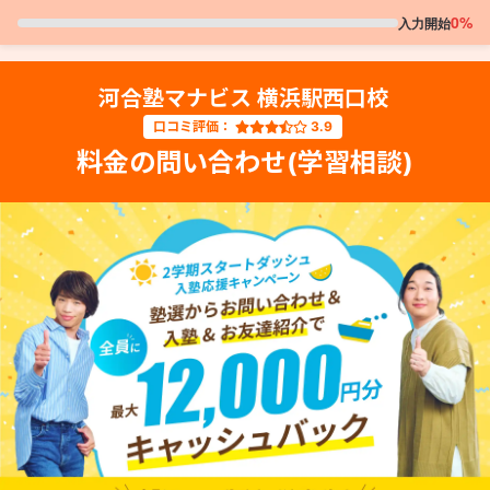
0%
入力開始
河合塾マナビス 横浜駅西口校
口コミ評価：
3.9
料金の問い合わせ(学習相談)