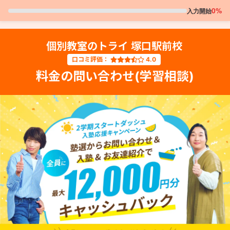
0%
入力開始
個別教室のトライ 塚口駅前校
口コミ評価：
4.0
料金の問い合わせ(学習相談)