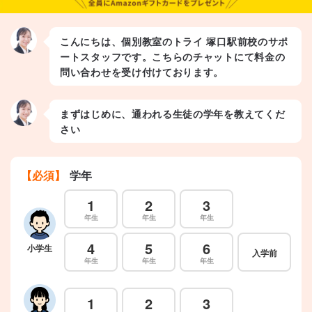
こんにちは、個別教室のトライ 塚口駅前校のサポ
ートスタッフです。こちらのチャットにて料金の
問い合わせを受け付けております。
まずはじめに、通われる生徒の学年を教えてくだ
さい
【必須】
学年
1
2
3
年生
年生
年生
4
5
6
小学生
入学前
年生
年生
年生
1
2
3