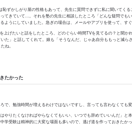
は恥ずかしがり屋の性格もあって、先生に質問できずに私に聞いてくる
なってきていて…。それを塾の先生に相談したところ「どんな疑問でも
するようにしていました。急ぎの場合は、メールやアプリを使って、す
績を上げたいと話をしたところ、どのぐらい時間TVを見てるの？と聞か
ていた」と話してくれて。娘も「そうなんだ、じゃあ自分ももっと減ら
したね。
きたかった
ころで、勉強時間が増えるわけではないですし、言っても言わなくても
験はやりたくなければやらなくてもいい、いつでも辞めていいんだ」と
。中学受験は精神的に大変な場面も多いので、逃げ道を作っておきたか