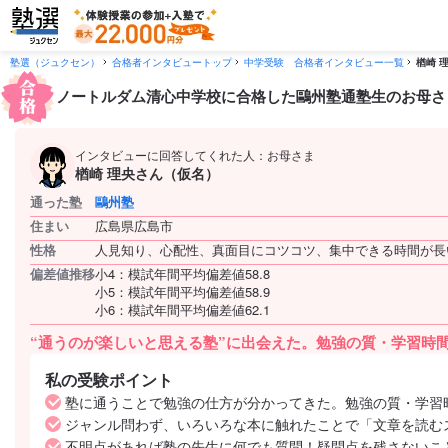
塾選（ジュクセン）
合格者インタビュートップ
中学受験 合格者インタビュー一覧
楢崎 
ノートルダム清心中学校に合格した鷗州塾通塾生のお母さ
インタビューに回答してくれた人：お母さま
楢崎 理央さん（仮名）
通った塾
鷗州塾
住まい
広島県広島市
性格
人見知り、心配性、真面目にコツコツ、集中できる時間が長
偏差値推移
小4：模試年間平均偏差値58.8
小5：模試年間平均偏差値58.9
小6：模試年間平均偏差値62.1
“通うのが楽しいと思える塾”に出会えた。勉強の質・学習時
私の受験ポイント
塾に通うことで勉強の仕方が分かってきた。勉強の質・学習
ジャンル問わず、いろいろな本に触れたことで「文章を読む
不明点があれば塾の先生に何でも質問！疑問点を残さないこ