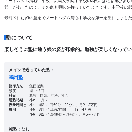
ノートルダム清心中学校、広島女学院中学校の2校には足を運びまし
部」があったので、その点も興味を持っていたようです。中学校の
最終的には娘の意志でノートルダム清心中学校を第一志望にしまし
塾について
楽しそうに塾に通う娘の姿が印象的。勉強が楽しくなってい
メインで通っていた塾：
鷗州塾
指導方法
集団授業
頻度
週1～2回
科目
算数、国語、理科、社会
通塾時期
小2・3月～
授業時間と
小4：週2（1回60分～90分）、月2～3万円
費用
小5：週1（1回約7時間）、月3～4万円
小6：週2（1回4時間～7時間）、月5～7万円
転塾：なし