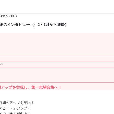
理央さん（仮名）
まのインタビュー（小2・3月から通塾）
い
間アップを実現し、第一志望合格へ！
時間のアップを実現！
スピード」アップ！
とで、学力が向上！