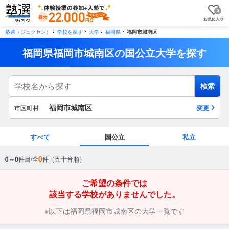
0
塾選（ジュクセン）
学校を探す
大学
福岡県
福岡市城南区
福岡県福岡市城南区の国公立大学を探す
検索
福岡市城南区
市区町村
変更
すべて
国公立
私立
市区町村
0
0～0
件目/全
件（五十音順）
から探す
ご希望の条件では
該当する学校がありませんでした。
駅・路線
から探す
※以下は福岡県福岡市城南区の大学一覧です