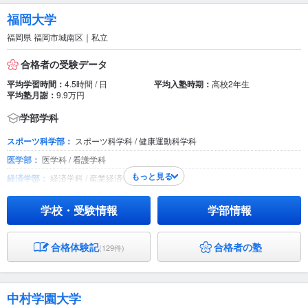
福岡大学
福岡県 福岡市城南区｜私立
合格者の受験データ
平均学習時間：
4.5時間 / 日
平均入塾時期：
高校2年生
平均塾月謝：
9.9万円
学部学科
スポーツ科学部：
スポーツ科学科 / 健康運動科学科
医学部：
医学科 / 看護学科
もっと見る
経済学部：
経済学科 / 産業経済学科
工学部：
建築学科 / 化学システム工学科 / 機械工学科 / 社会デザイン工学科 / 電
気工学科 / 電子情報工学科
学校・受験情報
学部情報
商学部：
経営学科 / 商学科 / 貿易学科
商学部第二部：
商学科
合格体験記
合格者の塾
(129件)
人文学部：
フランス語学科 / 英語学科 / 教育・臨床心理学科 / ドイツ語学科 / 東
アジア地域言語学科 / 日本語日本文学科 / 文化学科 / 歴史学科
法学部：
経営法学科 / 法律学科
中村学園大学