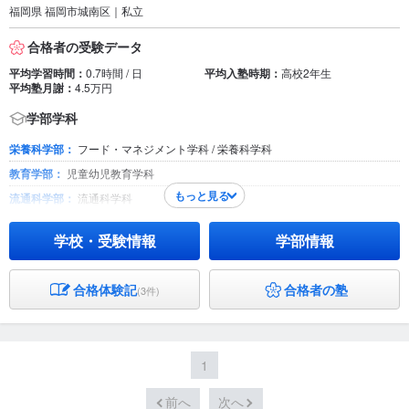
薬学部：
薬学科
福岡県 福岡市城南区｜私立
理学部：
応用数学科 / 化学科 / 地球圏科学科 / 物理科学科
合格者の受験データ
平均学習時間：
0.7時間 / 日
平均入塾時期：
高校2年生
平均塾月謝：
4.5万円
学部学科
栄養科学部：
フード・マネジメント学科 / 栄養科学科
教育学部：
児童幼児教育学科
もっと見る
流通科学部：
流通科学科
学校・受験情報
学部情報
合格体験記
合格者の塾
(3件)
1
前へ
次へ