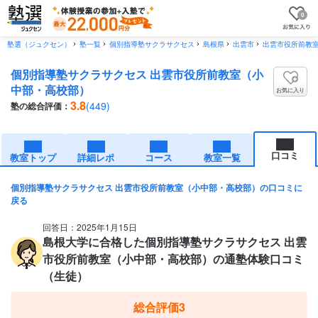
0
塾選（ジュクセン）
塾一覧
個別指導塾サクラサクセス
島根県
出雲市
出雲市役所前教
個別指導塾サクラサクセス 出雲市役所前教室（小
中部・高校部）
お気に入り
3.8
(449)
塾の総合評価：
口コミ
教室トップ
詳細レポ
コース
教室一覧
個別指導塾サクラサクセス 出雲市役所前教室（小中部・高校部）の口コミに
戻る
回答日：2025年1月15日
島根大学に合格した個別指導塾サクラサクセス 出雲
市役所前教室（小中部・高校部）の通塾体験口コミ
（生徒）
総合評価
3