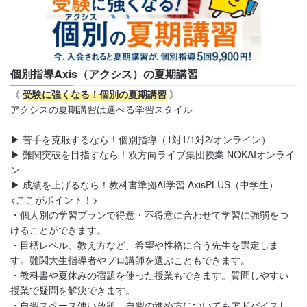
個別指導Axis（アクシス）の夏期講習
《
受験に強くなる！個別の夏期講習
》
アクシスの夏期講習は選べる学習スタイル
▶︎ 苦手を克服するなら！個別指導（1対1/1対2/オンライン）
▶︎ 難関突破を目指すなら！双方向ライブ集団授業 NOKAIオンライ
ン
▶︎ 成績を上げるなら！教科書準拠AI学習 AxisPLUS（中学生）
<ここがポイント！>
・個人別の学習プランで得意・不得意に合わせて学習に強弱をつ
けることができます。
・目標レベル、教え方など、希望や性格に合う先生を選定しま
す。難関大生指導者やプロ講師を選ぶこともできます。
・教科書や夏休みの宿題を使った授業もできます。質問しやすい
授業で疑問を解決できます。
・自習スペース使い放題。自習の進め方についてもアドバイスし