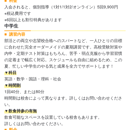
料金
入会されると、個別指導（1対1/1対2/オンライン）5回9,900円
※税込費用です
※6回以上も割引特典があります
中学生
講習内容
部活との両立や志望校合格へのスパートなど、一人ひとりの目標
に合わせた完全オーダーメイドの夏期講習です。高校受験対策や
内申・定期テスト対策はもちろん、苦手・弱点克服から学習習慣
の定着まで幅広く対応。スケジュールも自由に組めるため、この
夏、忙しい中学生のやる気と成果を全力でサポートします！
▼科目
英語・数学・国語・理科・社会
▼時間割
1回40分、または80分
時間割は校舎によって異なります。詳しくはお問い合わせくださ
い。
▼飲食持参の有無
飲食可能なスペースを設置している校舎もあります。
詳しくはお問い合わせください。
料金