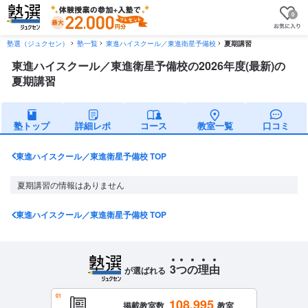
0
塾選（ジュクセン）
塾一覧
東進ハイスクール／東進衛星予備校
夏期講習
東進ハイスクール／東進衛星予備校の2026年度(最新)の
夏期講習
塾トップ
詳細レポ
コース
教室一覧
口コミ
東進ハイスクール／東進衛星予備校 TOP
夏期講習の情報はありません
東進ハイスクール／東進衛星予備校 TOP
3
つ
の
理
由
が選ばれる
108,995
掲載教室数
教室