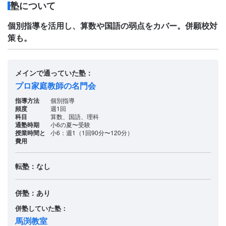
塾について
個別指導を活用し、算数や国語の弱点をカバー。併願校対
策も。
メインで通っていた塾：
プロ家庭教師の名門会
指導方法
個別指導
頻度
週1回
科目
算数、国語、理科
通塾時期
小6の夏〜受験
授業時間と
小6：週1（1回90分〜120分）
費用
転塾：なし
併塾：あり
併塾していた塾：
馬渕教室