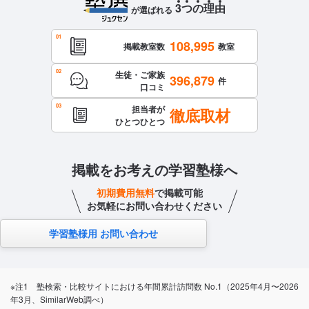
3
つ
の
理
由
が選ばれる
108,995
掲載教室数
教室
生徒・ご家族
396,879
件
口コミ
担当者が
徹底取材
ひとつひとつ
掲載をお考えの学習塾様へ
初期費用無料
で掲載可能
お気軽にお問い合わせください
学習塾様用 お問い合わせ
※注1 塾検索・比較サイトにおける年間累計訪問数 No.1（2025年4月〜2026
年3月、SimilarWeb調べ）