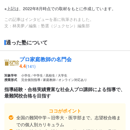
※上記は、2022年8月時点での取材をもとに作成しています。
この記事はインタビューを基に執筆されました。
文：林美夢／編集：塾選（ジュクセン）編集部
通った塾について
プロ家庭教師の名門会
4.4
(141)
小学生 / 中学生 / 高校生 / 大学生
対象学年
完全個別指導 / 家庭教師 / オンライン対応あり
授業形式
指導経験・合格実績豊富な社会人プロ講師による指導で、
最難関校合格を目指す
ココがポイント
全国の難関中学～旧帝大・医学部まで。志望校合格ま
での個人別カリキュラム