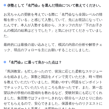
併塾として『名門会』を選んだ理由について教えてください。
お兄ちゃんの受験を考えている際に「名門会なら全国レベルの情
報を持っている」と感じて入塾していて、先にお世話になってい
たんです。本人が入塾する前から、スタッフの方が「下のお子さ
んの模試の結果はどうでした？」と気にかけてくださっていまし
た。
最終的には最後の追い込みとして、模試の内容の分析や解答チェ
ック、弱点のフォローを主にお願いすることにしました。
『名門会』に通って良かった点は？
『馬渕教室』も忙しかったので、状況に応じた柔軟なスケジュー
ルを組みました。算数と国語をメインで見ていただき、時々理科
を教えていただいていました。間違いやすい問題をピンポイント
でチェックしていただいたところも良かったです。また、第一志
望以外の学校の出題傾向を教わるなど、受験対策にも応じてくれ
ました。集団塾ではフォローしきれない部分も一人ひとりに合わ
せてもらえるので、安心できました。保護者からのリクエストに
対するサポートも手厚く、大変助かりましたね。