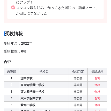
にアップ！
コツコツ取り組み、作ってきた国語の「語彙ノート」
が自信につながった！
受験情報
受験年度：2022年
受験校数：6校
合否
志望順
学校名
合格判定
受験結果
1
灘中学校
非公開
合格
2
東大寺学園中学校
非公開
合格
3
西大和学園中学校
非公開
合格
4
六甲学院中学校
非公開
合格
5
愛光中学校
非公開
合格