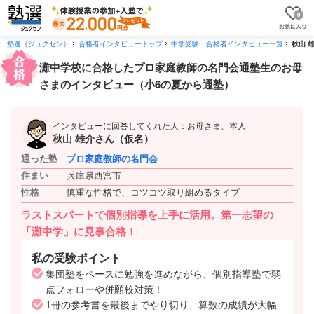
0
塾選（ジュクセン）
合格者インタビュートップ
中学受験 合格者インタビュー一覧
秋山 
灘中学校に合格したプロ家庭教師の名門会通塾生のお母
さまのインタビュー（小6の夏から通塾）
インタビューに回答してくれた人：お母さま、本人
秋山 雄介さん（仮名）
通った塾
プロ家庭教師の名門会
住まい
兵庫県西宮市
性格
慎重な性格で、コツコツ取り組めるタイプ
ラストスパートで個別指導を上手に活用。第一志望の
「灘中学」に見事合格！
私の受験ポイント
集団塾をベースに勉強を進めながら、個別指導塾で弱
点フォローや併願校対策！
1冊の参考書を最後までやり切り、算数の成績が大幅