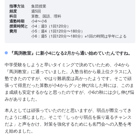
指導方法
集団授業
頻度
週5回
科目
算数、国語、理科
通塾時期
小4〜小6
授業時間と
小4：週3（1回120分）
費用
小5：週4（1回120分〜180分）
小6：週5（1回120分〜180分）※1回の時間は学年による
『馬渕教室』に新小4になる2月から通い始めていたんですね。
中学受験をしようと早いタイミングで決めていたため、小4から
『馬渕教室』に通っていました。入塾当初から最上位クラスに入
塾できたのですが、やはり難易度は高かったようです。そこで頑
張って得意だった算数が小4からグッと伸び出した時には、このま
ま成績も安定するかなと思ったのですが、小6の秋には少し伸び悩
みがありました。
本人としては頑張っていたのだと思いますが、弱点が際立ってき
たように感じました。そこで「しっかり弱点を振り返るチャンス
だよ」と声をかけ、対策を強化するためにも名門会への入塾を考
え始めました。