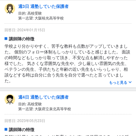
信頼関係を保つことができた先生には質問はしていたし、先生の
週3日 通塾していた保護者
方からも色々とアドバイス的に質問してくれていたと思う。
目的: 高校受験
1日あたりの授業時間について
第一志望: 大阪暁光高等学校
1〜2時間
回答日: 2024年01月15日
授業の形式・流れ・雰囲気
講師陣の特徴
とくに変わった点は無く、一般的な個別指導であったと思う。 一
対一の授業料は高いので、二対一にしていた。一緒に教えている
学校より分かりやすく、苦手な教科も点数がアップしていきまし
ので、相手の生徒が問題を抱えると付きっきりになることがある
た。 個別のフォロー体制もしっかりしていると感じました。 面談
ため、そこは先生の力量発揮になると思う。 個別だったので、集
の時間などもしっかり取って頂き、不安な点も解消しやすかった
団の授業ではついていけない生徒や、人見知りで会話したがらな
様でした。 気さくな雰囲気な先生や、少し厳しい雰囲気の先生、
い生徒、勉強したくないけど親に無理矢理行かされてる生徒がい
ベテランの先生、子供たちと年齢の近い先生もいらっしゃり、相
るため経済的な問題がなければ、一対一をすすめる
談などする時は自分に合う先生を自分で選べたと言っていまし
た。
もっと見る
テキスト・教材について
生徒からの質問に対する対応の有無
その生徒に応じた教材を選んでくれていたと思う
あり
週4日 通塾していた保護者
質問した内容にもよりますが、次回の塾の日までに回答して下さ
目的: 高校受験
第一志望: 大阪府立泉北高等学校
っていた様です。
1日あたりの授業時間について
回答日: 2023年05月23日
2〜3時間
講師陣の特徴
授業の形式・流れ・雰囲気