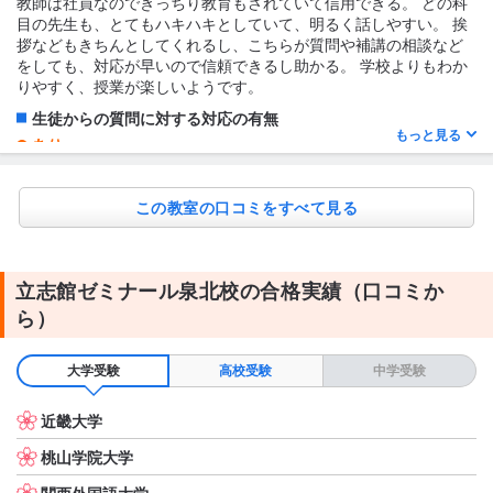
教師は社員なのできっちり教育もされていて信用できる。 どの科
和気あいあいとした雰囲気で、まずは休む事無く通える感じでし
目の先生も、とてもハキハキとしていて、明るく話しやすい。 挨
た。 毎回小テストを行い、現在の自分の力を知る判断材料となっ
拶などもきちんとしてくれるし、こちらが質問や補講の相談など
ていました。 分からない事は分からないと言える環境作りが出来
をしても、対応が早いので信頼できるし助かる。 学校よりもわか
ている様でした。 個別に相談、質問出来る進め方をされていまし
りやすく、授業が楽しいようです。
た。
生徒からの質問に対する対応の有無
もっと見る
テキスト・教材について
あり
すみません。現在通っていない為、教材名など覚えていません。
塾でわからないことでなくても、学校の問題集でも、わからない
ものは何でも答えてくれる。 授業に出れない時も、補講を組んで
この教室の口コミをすべて見る
くれたりする。
1日あたりの授業時間について
3〜4時間
立志館ゼミナール泉北校の合格実績（口コミか
授業の形式・流れ・雰囲気
ら）
小テストがほぼ毎回最初にあり、あとは普通に授業を学校のよう
に行う。 単元の終わり毎に定着度テストをする。 席次も出る。点
数が足りないと再度プリントや補習が入る。 授業はわかりやす
大学受験
高校受験
中学受験
く、話も面白いようで、緩急のついた退屈しない時間を過ごして
いる様子。
近畿大学
テキスト・教材について
桃山学院大学
独自に作られた教材を使用している
関西外国語大学