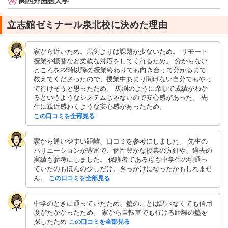
立志館ゼミナール泉北校に決めた理由
家から近いため。馬渕よりは課題が少ないため。 リモート
授業や振替など柔軟な対応をしてくれるため。 分からない
ところを22時以降の授業終わりでも向き合って分かるまで
教えてくださったので、授業中あまり聞けない自分でもやっ
て行けそうと思ったため。 馬渕のように席順で成績がわか
るというようなシステムじゃないので安心感があった。 先
生に親近感わくような安心感があったため。
この口コミを全部見る
家から通いやすい距離、口コミを参考にしました。 先生の
バリエーションが豊富で、個性豊かな授業の方針や、過去の
実績も参考にしました。 保護者である母も中学生の頃通っ
ていたのもほんの少しだけ、きっかけになったかもしれませ
ん。
この口コミを全部見る
中学のときに通っていたため、塾のことは調べなくても信用
度がたかかったため。 家から自転車でも行ける距離の塾を
探したため
この口コミを全部見る