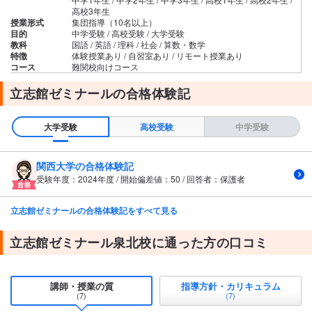
高校3年生
授業形式
集団指導（10名以上）
目的
中学受験 / 高校受験 / 大学受験
教科
国語 / 英語 / 理科 / 社会 / 算数・数学
特徴
体験授業あり / 自習室あり / リモート授業あり
コース
難関校向けコース
立志館ゼミナールの合格体験記
大学受験
高校受験
中学受験
関西大学の合格体験記
受験年度：2024年度 / 開始偏差値：50 / 回答者：保護者
立志館ゼミナールの合格体験記をすべて見る
立志館ゼミナール泉北校に通った方の口コミ
講師・授業の質
指導方針・カリキュラム
(7)
(7)