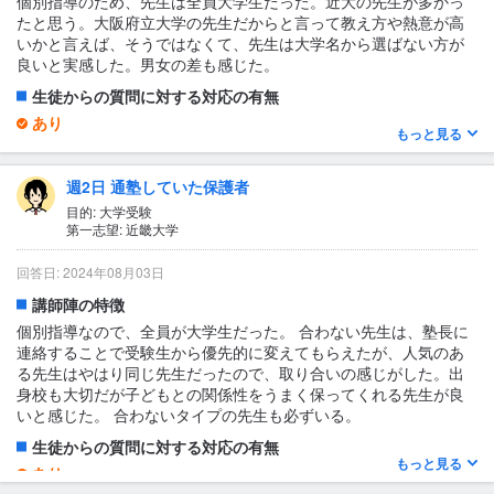
個別指導のため、先生は全員大学生だった。近大の先生が多かっ
感じる。 楽しめていたよう。
立志館のテキストを使っています。 数学は例題を書込み式でやる
たと思う。大阪府立大学の先生だからと言って教え方や熱意が高
ので自分なりにテキストを作れます。
いかと言えば、そうではなくて、先生は大学名から選ばない方が
テキスト・教材について
良いと実感した。男女の差も感じた。
不明
生徒からの質問に対する対応の有無
あり
もっと見る
我が子が質問しないため、よく分からないです
1日あたりの授業時間について
週2日 通塾していた保護者
1〜2時間
目的: 大学受験
第一志望: 近畿大学
授業の形式・流れ・雰囲気
一回90分で、個別といっても生徒が2人の場合は順番に指導する形
回答日: 2024年08月03日
式であった。 マンツーマン指導の場合は、もともと希望を出して
講師陣の特徴
いるが、費用が高いため、大半の生徒は二対一だったと思う。 一
緒に授業を受けているため、隣にいるため、声が全て聞こえてく
個別指導なので、全員が大学生だった。 合わない先生は、塾長に
るため、秘密の話、志望校などは出来ないと思った
連絡することで受験生から優先的に変えてもらえたが、人気のあ
る先生はやはり同じ先生だったので、取り合いの感じがした。出
テキスト・教材について
身校も大切だが子どもとの関係性をうまく保ってくれる先生が良
赤本 文法書（しか分からない）
いと感じた。 合わないタイプの先生も必ずいる。
生徒からの質問に対する対応の有無
もっと見る
あり