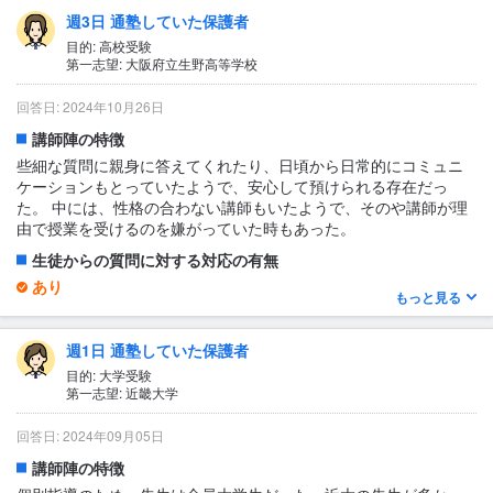
もしてくださりました。 英語と国語は先生によると思う。たくさ
週3日 通塾していた保護者
ん先生がいました。
目的: 高校受験
生徒からの質問に対する対応の有無
第一志望: 大阪府立生野高等学校
あり
回答日: 2024年10月26日
繰り返していうようで申し訳ないのですが、22時以降の最終授業
が終わったあとでも分かるまで問題を一緒に解いてくれたり覚え
講師陣の特徴
方を作ってくれたり本当にサポートが手厚かったです。
些細な質問に親身に答えてくれたり、日頃から日常的にコミュニ
1日あたりの授業時間について
ケーションもとっていたようで、安心して預けられる存在だっ
た。 中には、性格の合わない講師もいたようで、そのや講師が理
4時間以上
由で授業を受けるのを嫌がっていた時もあった。
授業の形式・流れ・雰囲気
生徒からの質問に対する対応の有無
社会以外は集中に適したある程度の緊張感が保たれた空間でし
あり
た。 BCクラスはまず復習から始まり、Aクラスは復習なしわかっ
もっと見る
ている前提で新しい内容にすぐ取り掛かるような感じでした。 英
いつでも気軽に質問できたようで、テスト期間中には、授業がな
語の授業は、まず教科書範囲の単語テスト、先週の授業内容(ほぼ
くても質問のために塾に行くような状況だった。
週1日 通塾していた保護者
出された課題の範囲)の文法を聞かれる小テストから始まります。
1日あたりの授業時間について
終わったあとに先生が出席とるついでに点数聞く感じなので恥じ
目的: 大学受験
2〜3時間
かきたくない方は勉強しましょう。小テストは毎度回収して授業
第一志望: 近畿大学
終わりに返してくれるので点数盛るみたいな事も基本起きないで
授業の形式・流れ・雰囲気
す安心してください。 メリハリある先生方のおかげで90分授業は
回答日: 2024年09月05日
講師一対生徒多数の講義形式。 雰囲気は、実際の様子は聞いたこ
案外あっという間に感じました。
講師陣の特徴
とがないので不明だが、講師の素性を家で話したりしていたの
テキスト・教材について
で、授業では息抜きの話をしてメリハリのある内容だったように