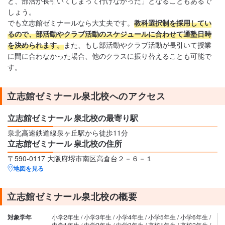
ど、部活が長引いてしまって行けなかった」となることもあるで
しょう。
でも立志館ゼミナールなら大丈夫です。
教科選択制を採用してい
るので、部活動やクラブ活動のスケジュールに合わせて通塾日時
を決められます。
また、もし部活動やクラブ活動が長引いて授業
に間に合わなかった場合、他のクラスに振り替えることも可能で
す。
立志館ゼミナール泉北校へのアクセス
立志館ゼミナール 泉北校の最寄り駅
泉北高速鉄道線泉ヶ丘駅から徒歩11分
立志館ゼミナール 泉北校の住所
〒590-0117 大阪府堺市南区高倉台２－６－１
地図を見る
立志館ゼミナール泉北校の概要
対象学年
小学2年生 / 小学3年生 / 小学4年生 / 小学5年生 / 小学6年生 /
中学1年生 / 中学2年生 / 中学3年生 / 高校1年生 / 高校2年生 /