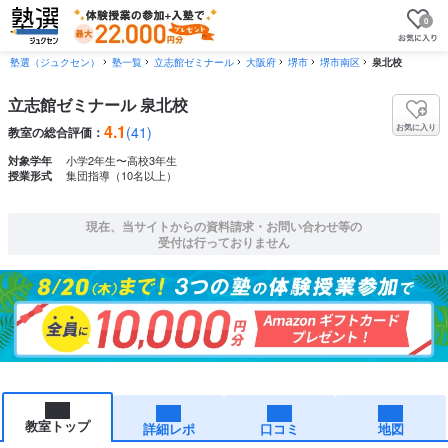
0
塾選（ジュクセン）
塾一覧
立志館ゼミナール
大阪府
堺市
堺市南区
泉北校
立志館ゼミナール 泉北校
4.1
お気に入り
(41)
教室の総合評価：
小学2年生〜高校3年生
対象学年
集団指導（10名以上）
授業形式
現在、当サイトからの資料請求・お問い合わせ等の
受付は行っておりません
教室トップ
詳細レポ
口コミ
地図