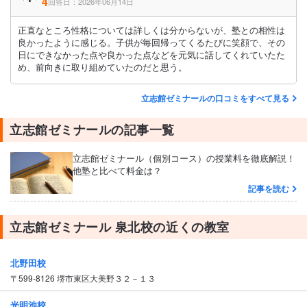
4
回答日：2026年06月14日
正直なところ性格については詳しくは分からないが、塾との相性は
良かったように感じる。子供が毎回帰ってくるたびに笑顔で、その
日にできなかった点や良かった点などを元気に話してくれていたた
め、前向きに取り組めていたのだと思う。
立志館ゼミナールの口コミをすべて見る
立志館ゼミナールの記事一覧
立志館ゼミナール（個別コース）の授業料を徹底解説！
他塾と比べて料金は？
記事を読む
立志館ゼミナール 泉北校の近くの教室
北野田校
〒599-8126 堺市東区大美野３２－１３
光明池校