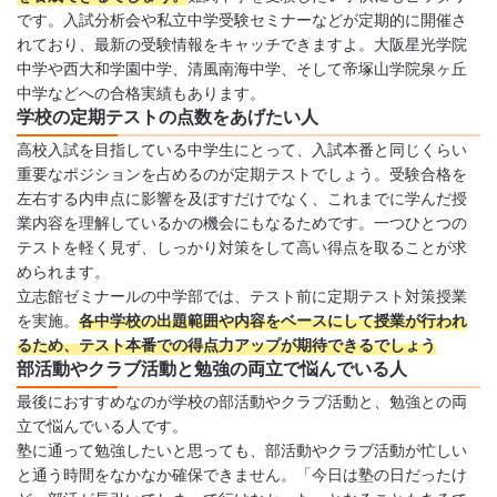
です。入試分析会や私立中学受験セミナーなどが定期的に開催さ
れており、最新の受験情報をキャッチできますよ。大阪星光学院
中学や西大和学園中学、清風南海中学、そして帝塚山学院泉ヶ丘
中学などへの合格実績もあります。
学校の定期テストの点数をあげたい人
高校入試を目指している中学生にとって、入試本番と同じくらい
重要なポジションを占めるのが定期テストでしょう。受験合格を
左右する内申点に影響を及ぼすだけでなく、これまでに学んだ授
業内容を理解しているかの機会にもなるためです。一つひとつの
テストを軽く見ず、しっかり対策をして高い得点を取ることが求
められます。
立志館ゼミナールの中学部では、テスト前に定期テスト対策授業
を実施。
各中学校の出題範囲や内容をベースにして授業が行われ
るため、テスト本番での得点力アップが期待できるでしょう
部活動やクラブ活動と勉強の両立で悩んでいる人
最後におすすめなのが学校の部活動やクラブ活動と、勉強との両
立で悩んでいる人です。
塾に通って勉強したいと思っても、部活動やクラブ活動が忙しい
と通う時間をなかなか確保できません。「今日は塾の日だったけ