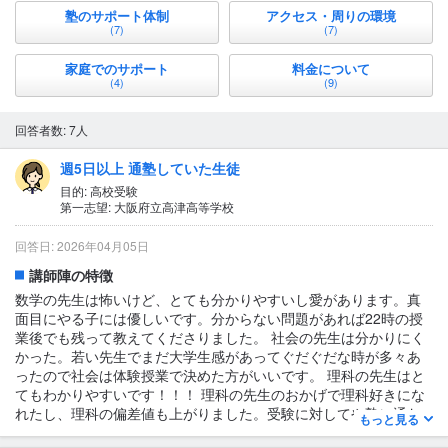
塾のサポート体制
アクセス・周りの環境
(7)
(7)
家庭でのサポート
料金について
(4)
(9)
回答者数: 7人
週5日以上 通塾していた生徒
目的: 高校受験
第一志望: 大阪府立高津高等学校
回答日: 2026年04月05日
講師陣の特徴
数学の先生は怖いけど、とても分かりやすいし愛があります。真
面目にやる子には優しいです。分からない問題があれば22時の授
業後でも残って教えてくださりました。 社会の先生は分かりにく
かった。若い先生でまだ大学生感があってぐだぐだな時が多々あ
ったので社会は体験授業で決めた方がいいです。 理科の先生はと
てもわかりやすいです！！！ 理科の先生のおかげで理科好きにな
れたし、理科の偏差値も上がりました。受験に対してや塾に通わ
もっと見る
せてもらってる身としての態度など、知識だけでなく態度の指導