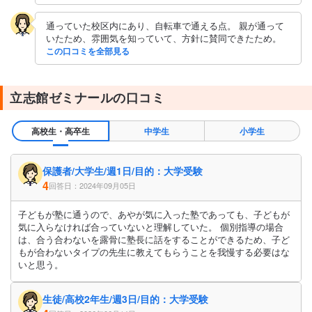
通っていた校区内にあり、自転車で通える点。 親が通って
いたため、雰囲気を知っていて、方針に賛同できたため。
この口コミを全部見る
立志館ゼミナールの口コミ
高校生・高卒生
中学生
小学生
保護者/大学生/週1日/目的：大学受験
4
回答日：2024年09月05日
子どもが塾に通うので、あやが気に入った塾であっても、子どもが
気に入らなければ合っていないと理解していた。 個別指導の場合
は、合う合わないを露骨に塾長に話をすることができるため、子ど
もが合わないタイプの先生に教えてもらうことを我慢する必要はな
いと思う。
生徒/高校2年生/週3日/目的：大学受験