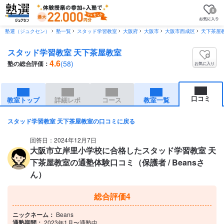
0
塾選（ジュクセン）
塾一覧
スタッド学習教室
大阪府
大阪市
大阪市西成区
天下茶屋
スタッド学習教室 天下茶屋教室
4.6
(58)
塾の総合評価：
お気に入り
口コミ
教室トップ
詳細レポ
コース
教室一覧
スタッド学習教室 天下茶屋教室の口コミに戻る
回答日：2024年12月7日
大阪市立岸里小学校に合格したスタッド学習教室 天
下茶屋教室の通塾体験口コミ（保護者 / Beansさ
ん）
総合評価
4
ニックネーム：
Beans
通塾期間：
2023年1月〜通塾中