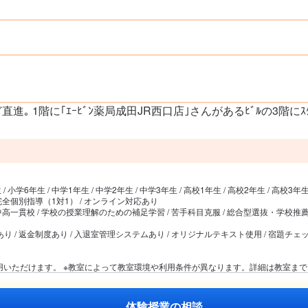
ど直進｡ 1階に｢ｴｰﾋﾞﾝ薬局成田JR西口店｣さんがあるﾋﾞﾙの3階に
/ 小学6年生 / 中学1年生 / 中学2年生 / 中学3年生 / 高校1年生 / 高校2年生 / 高校3年生
 完全個別指導（1対1） / オンライン対応あり
 中高一貫校 / 学校の授業理解のための補足学習 / 苦手科目克服 / 総合型選抜・学校推薦型選
業あり / 返金制度あり / 入退室管理システムあり / オリジナルテキスト使用 / 宿題チェ
利用いただけます。 ※教室によって教室環境や利用条件が異なります。詳細は教室ま
体験授業の相談