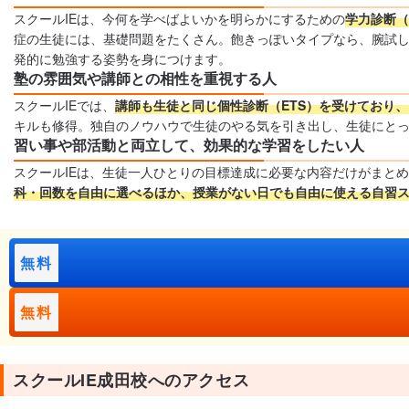
スクールIEは、今何を学べばよいかを明らかにするための
学力診断（
症の生徒には、基礎問題をたくさん。飽きっぽいタイプなら、腕試し
発的に勉強する姿勢を身につけます。
塾の雰囲気や講師との相性を重視する人
スクールIEでは、
講師も生徒と同じ個性診断（ETS）を受けており
キルも修得。独自のノウハウで生徒のやる気を引き出し、生徒にと
習い事や部活動と両立して、効果的な学習をしたい人
スクールIEは、生徒一人ひとりの目標達成に必要な内容だけがまと
科・回数を自由に選べるほか、授業がない日でも自由に使える自習
無料
無料
スクールIE成田校へのアクセス