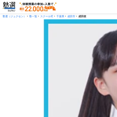
塾選（ジュクセン）
塾一覧
スクールIE
千葉県
成田市
成田校