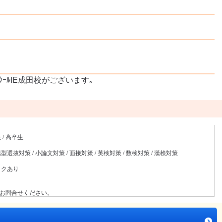
ｽｸｰﾙIE成田校がございます｡
 / 高卒生
抜対策 / 小論文対策 / 面接対策 / 英検対策 / 数検対策 / 漢検対策
ックあり
でお問合せください。