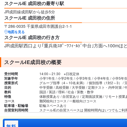
スクールIE 成田校の最寄り駅
JR成田線成田駅から徒歩5分
スクールIE 成田校の住所
〒286-0035 千葉県成田市囲護台2-1-1
地図を見る
スクールIE 成田校の行き方
JR成田駅西口より｢重兵衛ｽﾎﾟｰﾂﾌｨｰﾙﾄﾞ中台｣方面へ100mほ
スクールIE成田校の概要
受付時間
14:00～21:30 ※日祝定休
対象学年
小学1年生 / 小学2年生 / 小学3年生 / 小学4年生 / 小学5年生 
授業形式
グループ指導（4～10名未満） / 個別指導（1対2～3） /
目的
中学受験 / 高校受験 / 大学受験 / 定期テスト・内申対策 /
教科
国語 / 英語 / 理科 / 社会 / 算数・数学
特徴
体験授業あり / 自習室あり / 定期面談実施 / リモート授
コース
難関校向けコース / 一般校向けコース
駐車場・駐輪場
駐輪スペースあり
自習室利用時間
スクールIEの自習スペースは 開校時間内はいつでもご
無料