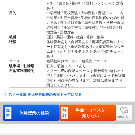
～3） / 完全個別指導（1対1） / オンライン対応
あり
目的
中学受験 / 高校受験 / 大学受験 / 定期テスト・内
申対策 / 中高一貫校 / 学校の授業理解のための補
足学習 / 苦手科目克服 / 総合型選抜・学校推薦型
選抜対策 / 小論文対策 / 面接対策 / 英検対策 / 数
検対策 / 漢検対策
教科
国語 / 英語 / 理科 / 社会 / 算数・数学
特徴
体験授業あり / 自習室あり / 定期面談実施 / リモ
ート授業あり / 返金制度あり / 入退室管理システ
ムあり / オリジナルテキスト使用 / 宿題チェック
あり
コース
難関校向けコース / 一般校向けコース
駐車場・駐輪場
駐車、駐輪スペースあり
自習室利用時間
スクールIEの自習スペースは 開校時間内はいつ
でもご利用いただけます。 ※教室によって教室環
境や利用条件が異なります。詳細は教室までお
問合せください。
スクールIE 鹿児島荒田校の教室トップに戻る
料金・コースを
無
無
体験授業の相談
料
料
知りたい
お気に入り