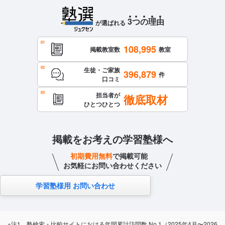
3
つ
の
理
由
が選ばれる
108,995
掲載教室数
教室
生徒・ご家族
396,879
件
口コミ
担当者が
徹底取材
ひとつひとつ
掲載をお考えの学習塾様へ
初期費用無料
で掲載可能
お気軽にお問い合わせください
学習塾様用 お問い合わせ
※注1 塾検索・比較サイトにおける年間累計訪問数 No.1（2025年4月〜2026