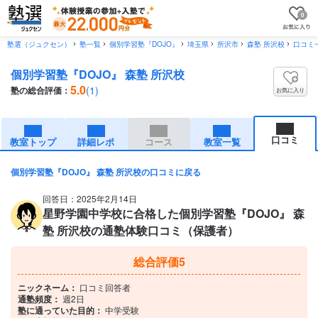
0
塾選（ジュクセン）
塾一覧
個別学習塾『DOJO』
埼玉県
所沢市
森塾 所沢校
口コミ
個別学習塾『DOJO』 森塾 所沢校
5.0
(1)
塾の総合評価：
お気に入り
口コミ
教室トップ
詳細レポ
コース
教室一覧
個別学習塾『DOJO』 森塾 所沢校の口コミに戻る
回答日：2025年2月14日
星野学園中学校に合格した個別学習塾『DOJO』 森
塾 所沢校の通塾体験口コミ（保護者）
総合評価
5
ニックネーム：
口コミ回答者
通塾頻度：
週2日
塾に通っていた目的：
中学受験