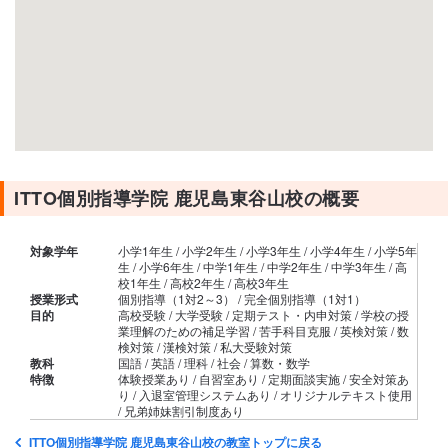
ITTO個別指導学院 鹿児島東谷山校の概要
対象学年
小学1年生 / 小学2年生 / 小学3年生 / 小学4年生 / 小学5年
生 / 小学6年生 / 中学1年生 / 中学2年生 / 中学3年生 / 高
校1年生 / 高校2年生 / 高校3年生
授業形式
個別指導（1対2～3） / 完全個別指導（1対1）
目的
高校受験 / 大学受験 / 定期テスト・内申対策 / 学校の授
業理解のための補足学習 / 苦手科目克服 / 英検対策 / 数
検対策 / 漢検対策 / 私大受験対策
教科
国語 / 英語 / 理科 / 社会 / 算数・数学
特徴
体験授業あり / 自習室あり / 定期面談実施 / 安全対策あ
り / 入退室管理システムあり / オリジナルテキスト使用
/ 兄弟姉妹割引制度あり
ITTO個別指導学院 鹿児島東谷山校の教室トップに戻る