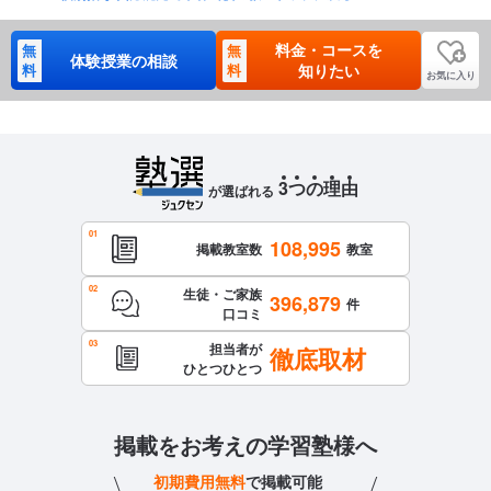
料金・コースを
無
無
体験授業の相談
料
料
知りたい
お気に入り
3
つ
の
理
由
が選ばれる
108,995
掲載教室数
教室
生徒・ご家族
396,879
件
口コミ
担当者が
徹底取材
ひとつひとつ
掲載をお考えの学習塾様へ
初期費用無料
で掲載可能