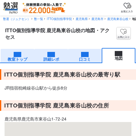
0
塾選（ジュクセン）
塾一覧
ITTO個別指導学院
鹿児島県
鹿児島市
鹿児島東谷山校
地
ITTO個別指導学院 鹿児島東谷山校の地図・アク
セス
お気に入り
地図
教室トップ
詳細レポ
口コミ
ITTO個別指導学院 鹿児島東谷山校の最寄り駅
JR指宿枕崎線谷山駅から徒歩8分
ITTO個別指導学院 鹿児島東谷山校の住所
鹿児島県鹿児島市東谷山1-72-24