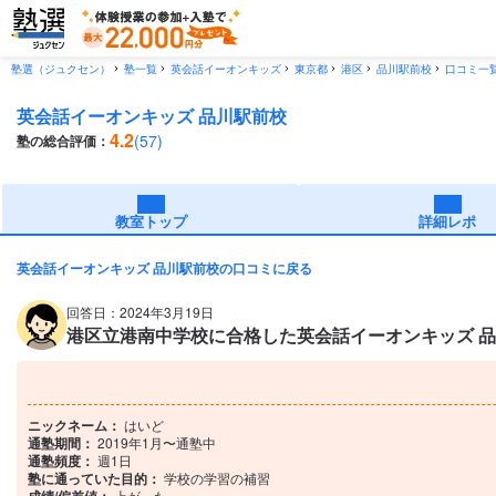
塾選（ジュクセン）
塾一覧
英会話イーオンキッズ
東京都
港区
品川駅前校
口コミ一
英会話イーオンキッズ 品川駅前校
4.2
(57)
塾の総合評価：
教室トップ
詳細レポ
英会話イーオンキッズ 品川駅前校の口コミに戻る
回答日：2024年3月19日
港区立港南中学校に合格した英会話イーオンキッズ 品
ニックネーム：
はいど
通塾期間：
2019年1月〜通塾中
通塾頻度：
週1日
塾に通っていた目的：
学校の学習の補習
上がった