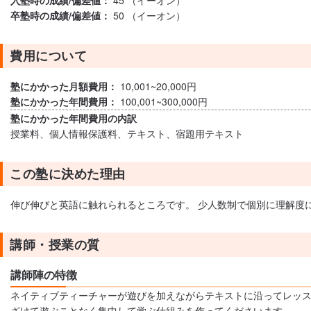
入塾時の成績/偏差値：
45 （イーオン）
卒塾時の成績/偏差値：
50 （イーオン）
費用について
塾にかかった月額費用：
10,001~20,000円
塾にかかった年間費用：
100,001~300,000円
塾にかかった年間費用の内訳
授業料、個人情報保護料、テキスト、宿題用テキスト
この塾に決めた理由
伸び伸びと英語に触れられるところです。 少人数制で個別に理解度
講師・授業の質
講師陣の特徴
ネイティブティーチャーが遊びを加えながらテキストに沿ってレッス
ざけて遊ぶことなく集中して学ぶ仕組みを作ってくださいます。