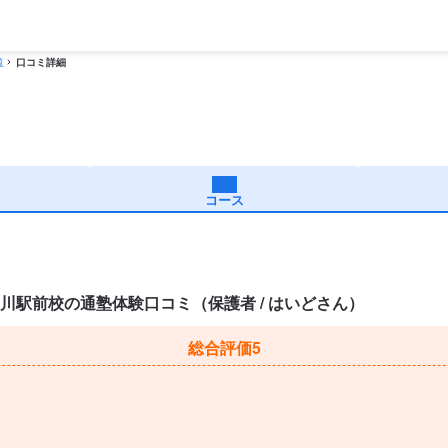
覧
口コミ詳細
コース
川駅前校の通塾体験口コミ（保護者 / はいどさん）
総合評価
5