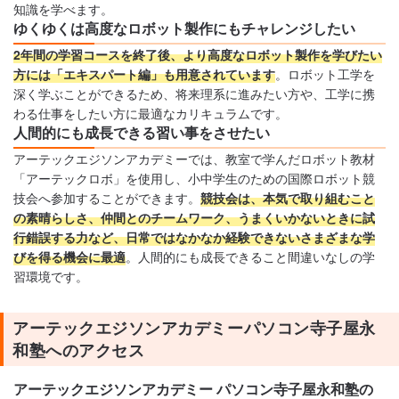
知識を学べます。
ゆくゆくは高度なロボット製作にもチャレンジしたい
2年間の学習コースを終了後、より高度なロボット製作を学びたい
方には「エキスパート編」も用意されています
。ロボット工学を
深く学ぶことができるため、将来理系に進みたい方や、工学に携
わる仕事をしたい方に最適なカリキュラムです。
人間的にも成長できる習い事をさせたい
アーテックエジソンアカデミーでは、教室で学んだロボット教材
「アーテックロボ」を使用し、小中学生のための国際ロボット競
技会へ参加することができます。
競技会は、本気で取り組むこと
の素晴らしさ、仲間とのチームワーク、うまくいかないときに試
行錯誤する力など、日常ではなかなか経験できないさまざまな学
びを得る機会に最適
。人間的にも成長できること間違いなしの学
習環境です。
アーテックエジソンアカデミーパソコン寺子屋永
和塾へのアクセス
アーテックエジソンアカデミー パソコン寺子屋永和塾の