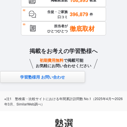
掲載教室数
教室
生徒・ご家族
396,879
件
口コミ
担当者が
徹底取材
ひとつひとつ
掲載をお考えの学習塾様へ
初期費用無料
で掲載可能
お気軽にお問い合わせください
学習塾様用 お問い合わせ
※注1 塾検索・比較サイトにおける年間累計訪問数 No.1（2025年4月〜2026
年3月、SimilarWeb調べ）