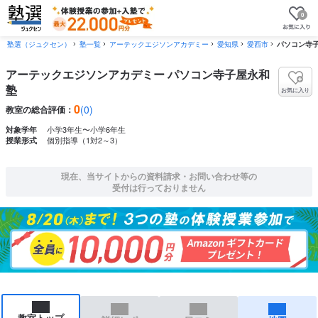
0
塾選（ジュクセン）
塾一覧
アーテックエジソンアカデミー
愛知県
愛西市
パソコン寺
アーテックエジソンアカデミー パソコン寺子屋永和
塾
お気に入り
0
(0)
教室の総合評価：
小学3年生〜小学6年生
対象学年
個別指導（1対2～3）
授業形式
現在、当サイトからの資料請求・お問い合わせ等の
受付は行っておりません
教室トップ