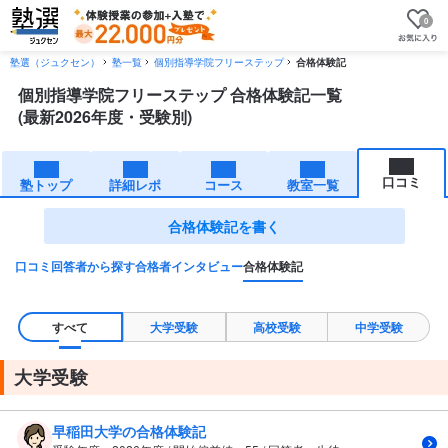
0
塾選（ジュクセン）
塾一覧
個別指導学院フリーステップ
合格体験記
個別指導学院フリーステップ 合格体験記一覧
(最新2026年度・受験別)
口コミ
塾トップ
詳細レポ
コース
教室一覧
合格体験記を書く
口コミ
回答者から探す
合格者インタビュー
合格体験記
すべて
大学受験
高校受験
中学受験
大学受験
早稲田大学の合格体験記