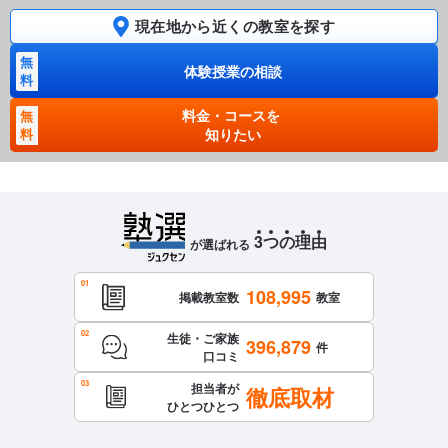
現在地から近くの教室を探す
無
体験授業の相談
料
料金・コースを
無
料
知りたい
3
つ
の
理
由
が選ばれる
108,995
掲載教室数
教室
生徒・ご家族
396,879
件
口コミ
担当者が
徹底取材
ひとつひとつ