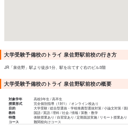
大学受験予備校のトライ 泉佐野駅前校の行き方
JR「泉佐野」駅より徒歩1分、駅を出てすぐ右のビル3階
大学受験予備校のトライ 泉佐野駅前校の概要
対象学年
高校3年生 / 高卒生
授業形式
完全個別指導（1対1） / オンライン校あり
目的
大学受験 / 総合型選抜・学校推薦型選抜対策 / 小論文対策 / 
教科
国語 / 英語 / 理科 / 社会 / 情報 / 算数・数学
特徴
体験授業あり / 自習室あり / 定期面談実施 / リモート授業あ
コース
難関校向けコース