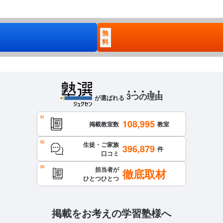
無
料
3
つ
の
理
由
が選ばれる
108,995
掲載教室数
教室
生徒・ご家族
396,879
件
口コミ
担当者が
徹底取材
ひとつひとつ
掲載をお考えの学習塾様へ