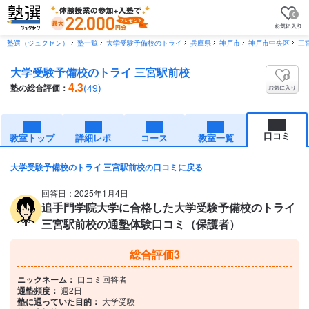
0
塾選（ジュクセン）
塾一覧
大学受験予備校のトライ
兵庫県
神戸市
神戸市中央区
三
大学受験予備校のトライ 三宮駅前校
4.3
(49)
塾の総合評価：
お気に入り
口コミ
教室トップ
詳細レポ
コース
教室一覧
大学受験予備校のトライ 三宮駅前校の口コミに戻る
回答日：2025年1月4日
追手門学院大学に合格した大学受験予備校のトライ
三宮駅前校の通塾体験口コミ（保護者）
総合評価
3
ニックネーム：
口コミ回答者
通塾頻度：
週2日
塾に通っていた目的：
大学受験