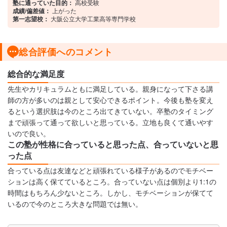
塾に通っていた目的：
高校受験
成績/偏差値：
上がった
第一志望校：
大阪公立大学工業高等専門学校
総合評価へのコメント
総合的な満足度
先生やカリキュラムともに満足している。親身になって下さる講
師の方が多いのは親として安心できるポイント。今後も塾を変え
るという選択肢は今のところ出てきていない。卒塾のタイミング
まで頑張って通って欲しいと思っている。立地も良くて通いやす
いので良い。
この塾が性格に合っていると思った点、合っていないと思
った点
合っている点は友達などと頑張れている様子があるのでモチベー
ションは高く保てているところ。合っていない点は個別より1:1の
時間はもちろん少ないところ。しかし、モチベーションが保てて
いるので今のところ大きな問題では無い。