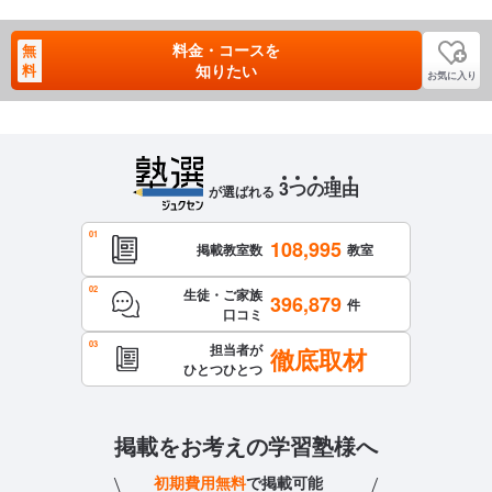
料金・コースを
無
料
知りたい
お気に入り
3
つ
の
理
由
が選ばれる
108,995
掲載教室数
教室
生徒・ご家族
396,879
件
口コミ
担当者が
徹底取材
ひとつひとつ
掲載をお考えの学習塾様へ
初期費用無料
で掲載可能