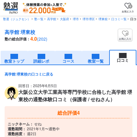
0
塾選（ジュクセン）
塾一覧
高学館
大阪府
堺市
堺市堺区
堺東校
口コミ一覧
口コ
高学館 堺東校
4.0
(202)
塾の総合評価：
お気に入り
口コミ
教室トップ
詳細レポ
コース
教室一覧
高学館 堺東校の口コミに戻る
回答日：2025年6月5日
大阪公立大学工業高等専門学校に合格した高学館 堺
東校の通塾体験口コミ（保護者 / せねさん）
総合評価
4
ニックネーム：
せね
通塾期間：
2021年1月〜通塾中
通塾頻度：
週2日