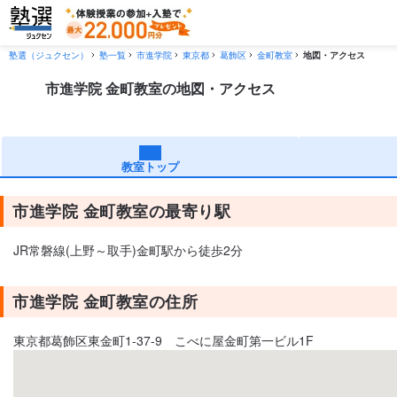
塾選（ジュクセン）
塾一覧
市進学院
東京都
葛飾区
金町教室
地図・アクセス
市進学院 金町教室の地図・アクセス
教室トップ
市進学院 金町教室の最寄り駅
JR常磐線(上野～取手)金町駅から徒歩2分
市進学院 金町教室の住所
東京都葛飾区東金町1-37-9 こべに屋金町第一ビル1F