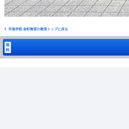
市進学院 金町教室の教室トップに戻る
無
料