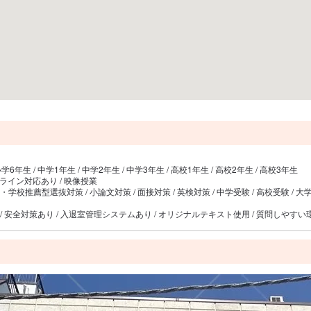
小学6年生 / 中学1年生 / 中学2年生 / 中学3年生 / 高校1年生 / 高校2年生 / 高校3年生
ンライン対応あり / 映像授業
校推薦型選抜対策 / 小論文対策 / 面接対策 / 英検対策 / 中学受験 / 高校受験 / 大
り / 安全対策あり / 入退室管理システムあり / オリジナルテキスト使用 / 質問しやす