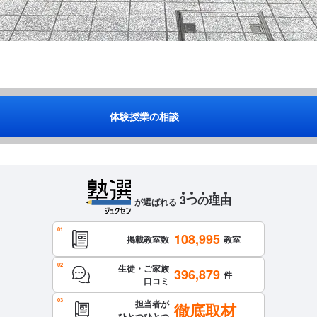
体験授業の相談
3
つ
の
理
由
が選ばれる
108,995
掲載教室数
教室
生徒・ご家族
396,879
件
口コミ
担当者が
徹底取材
ひとつひとつ