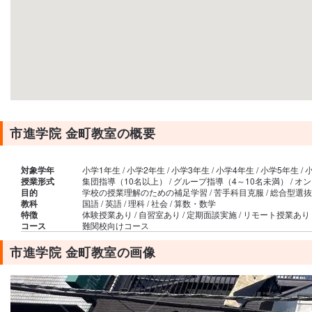
市進学院 金町教室の概要
対象学年
小学1年生 / 小学2年生 / 小学3年生 / 小学4年生 / 小学5年生 / 
授業形式
集団指導（10名以上） / グループ指導（4～10名未満） / オ
目的
学校の授業理解のための補足学習 / 苦手科目克服 / 総合型選抜・学
教科
国語 / 英語 / 理科 / 社会 / 算数・数学
特徴
体験授業あり / 自習室あり / 定期面談実施 / リモート授業あ
コース
難関校向けコース
市進学院 金町教室の画像