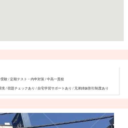
学受験 / 定期テスト・内申対策 / 中高一貫校
い環境 / 宿題チェックあり / 自宅学習サポートあり / 兄弟姉妹割引制度あり