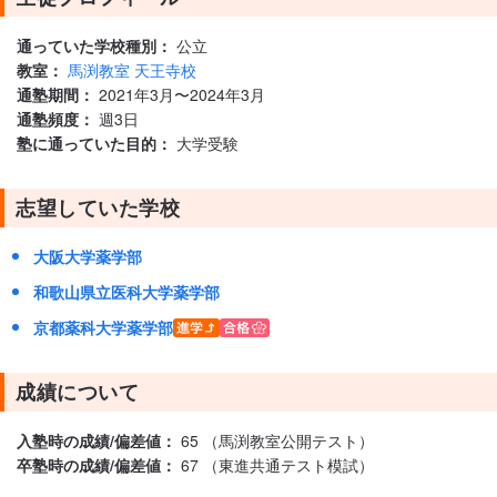
通っていた学校種別：
公立
教室：
馬渕教室 天王寺校
通塾期間：
2021年3月〜2024年3月
通塾頻度：
週3日
塾に通っていた目的：
大学受験
志望していた学校
大阪大学薬学部
和歌山県立医科大学薬学部
京都薬科大学薬学部
成績について
入塾時の成績/偏差値：
65 （馬渕教室公開テスト）
卒塾時の成績/偏差値：
67 （東進共通テスト模試）