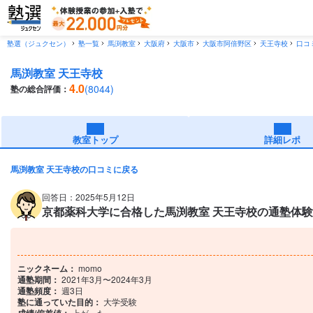
塾選（ジュクセン）
塾一覧
馬渕教室
大阪府
大阪市
大阪市阿倍野区
天王寺校
口コ
馬渕教室 天王寺校
4.0
(8044)
塾の総合評価：
教室トップ
詳細レポ
馬渕教室 天王寺校の口コミに戻る
回答日：2025年5月12日
京都薬科大学に合格した馬渕教室 天王寺校の通塾体験口
ニックネーム：
momo
通塾期間：
2021年3月〜2024年3月
通塾頻度：
週3日
塾に通っていた目的：
大学受験
上がった