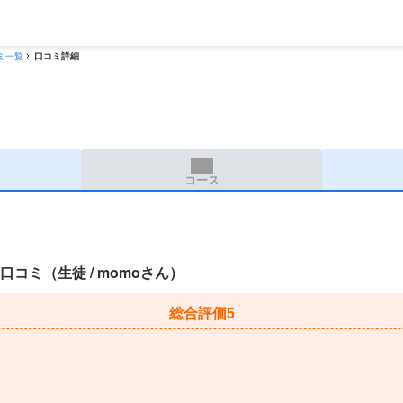
ミ一覧
口コミ詳細
コース
コミ（生徒 / momoさん）
総合評価
5