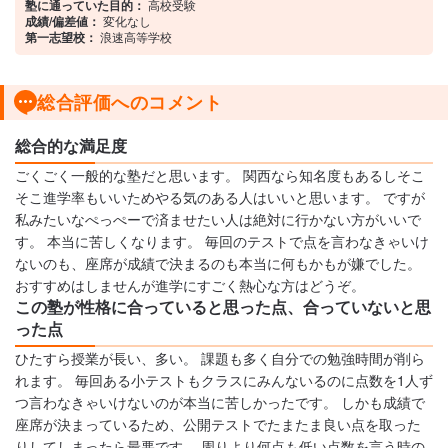
塾に通っていた目的：
高校受験
成績/偏差値：
変化なし
第一志望校：
浪速高等学校
総合評価へのコメント
総合的な満足度
ごくごく一般的な塾だと思います。 関西なら知名度もあるしそこ
そこ進学率もいいためやる気のある人はいいと思います。 ですが
私みたいなぺっぺーで済ませたい人は絶対に行かない方がいいで
す。 本当に苦しくなります。 毎回のテストで点を言わなきゃいけ
ないのも、座席が成績で決まるのも本当に何もかもが嫌でした。
おすすめはしませんが進学にすごく熱心な方はどうぞ。
この塾が性格に合っていると思った点、合っていないと思
った点
ひたすら授業が長い、多い。 課題も多く自分での勉強時間が削ら
れます。 毎回ある小テストもクラスにみんないるのに点数を1人ず
つ言わなきゃいけないのが本当に苦しかったです。 しかも成績で
座席が決まっているため、公開テストでたまたま良い点を取った
りしてしまったら最悪です。 周りより何点も低い点数を言う時の