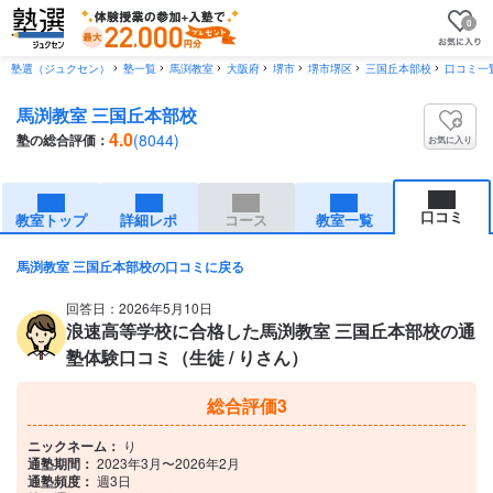
0
塾選（ジュクセン）
塾一覧
馬渕教室
大阪府
堺市
堺市堺区
三国丘本部校
口コミ一
馬渕教室 三国丘本部校
4.0
(8044)
塾の総合評価：
お気に入り
口コミ
教室トップ
詳細レポ
コース
教室一覧
馬渕教室 三国丘本部校の口コミに戻る
回答日：2026年5月10日
浪速高等学校に合格した馬渕教室 三国丘本部校の通
塾体験口コミ（生徒 / りさん）
総合評価
3
ニックネーム：
り
通塾期間：
2023年3月〜2026年2月
通塾頻度：
週3日