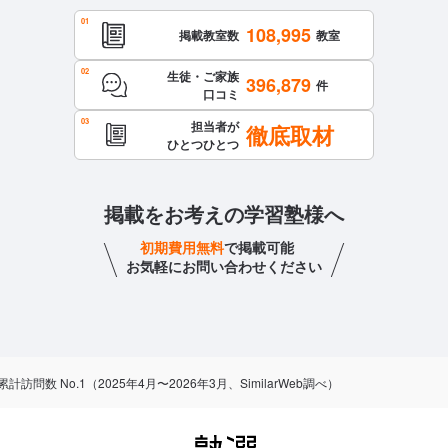
108,995
掲載教室数
教室
生徒・ご家族
396,879
件
口コミ
担当者が
徹底取材
ひとつひとつ
掲載をお考えの学習塾様へ
初期費用無料
で掲載可能
お気軽にお問い合わせください
数 No.1（2025年4月〜2026年3月、SimilarWeb調べ）