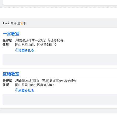
2
1～2
件目/全
件
一宮教室
最寄駅
JR吉備線備前一宮駅から徒歩16分
住所
岡山県岡山市北区楢津638-10
地図を見る
庭瀬教室
最寄駅
JR山陽本線(岡山～三原)庭瀬駅から徒歩5分
住所
岡山県岡山市北区庭瀬238-4
地図を見る