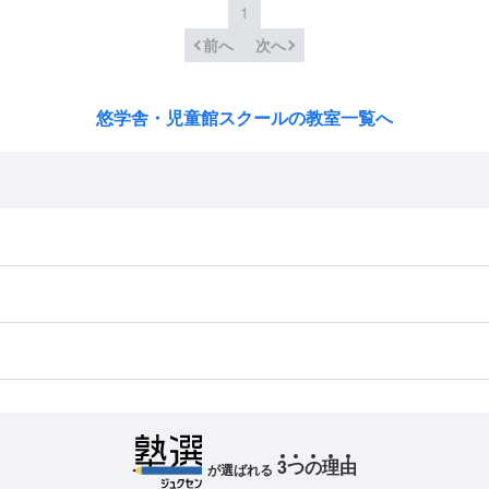
1
前へ
次へ
悠学舎・児童館スクールの教室一覧へ
3
つ
の
理
由
が選ばれる