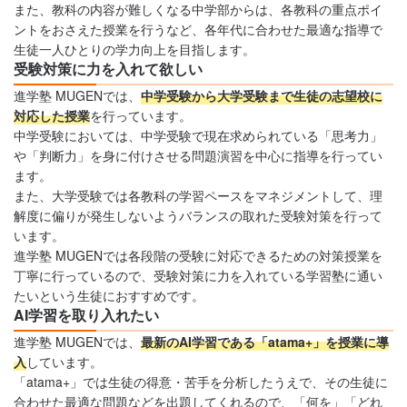
また、教科の内容が難しくなる中学部からは、各教科の重点ポイ
ントをおさえた授業を行うなど、各年代に合わせた最適な指導で
生徒一人ひとりの学力向上を目指します。
受験対策に力を入れて欲しい
進学塾 MUGENでは、
中学受験から大学受験まで生徒の志望校に
対応した授業
を行っています。
中学受験においては、中学受験で現在求められている「思考力」
や「判断力」を身に付けさせる問題演習を中心に指導を行ってい
ます。
また、大学受験では各教科の学習ペースをマネジメントして、理
解度に偏りが発生しないようバランスの取れた受験対策を行って
います。
進学塾 MUGENでは各段階の受験に対応できるための対策授業を
丁寧に行っているので、受験対策に力を入れている学習塾に通い
たいという生徒におすすめです。
AI学習を取り入れたい
進学塾 MUGENでは、
最新のAI学習である「atama+」を授業に導
入
しています。
「atama+」では生徒の得意・苦手を分析したうえで、その生徒に
合わせた最適な問題などを出題してくれるので、「何を」「どれ