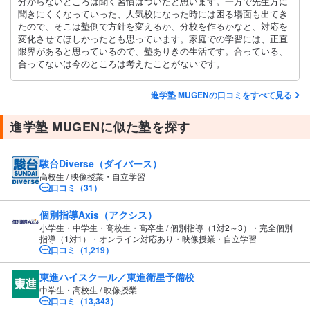
分からないところは聞く習慣はついたと思います。一方で先生方に
聞きにくくなっていった、人気校になった時には困る場面も出てき
たので、そこは塾側で方針を変えるか、分校を作るかなと、対応を
変化させてほしかったとも思っています。家庭での学習には、正直
限界があると思っているので、塾ありきの生活です。合っている、
合ってないは今のところは考えたことがないです。
進学塾 MUGENの口コミをすべて見る
進学塾 MUGENに似た塾を探す
駿台Diverse（ダイバース）
高校生 / 映像授業・自立学習
口コミ（31）
個別指導Axis（アクシス）
小学生・中学生・高校生・高卒生 / 個別指導（1対2～3）・完全個別
指導（1対1）・オンライン対応あり・映像授業・自立学習
口コミ（1,219）
東進ハイスクール／東進衛星予備校
中学生・高校生 / 映像授業
口コミ（13,343）