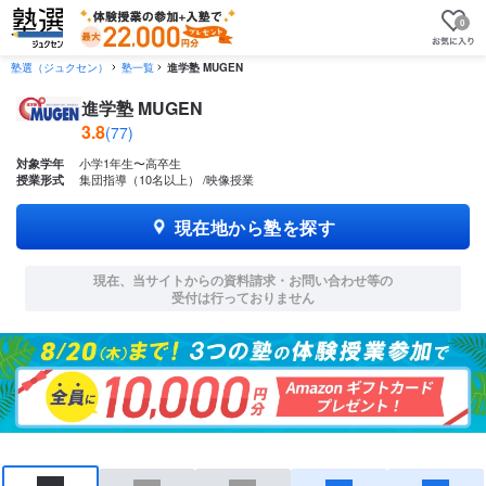
0
塾選（ジュクセン）
塾一覧
進学塾 MUGEN
進学塾 MUGEN
3.8
(77)
小学1年生〜高卒生
対象学年
集団指導（10名以上）
映像授業
授業形式
現在地から塾を探す
現在、当サイトからの資料請求・お問い合わせ等の
受付は行っておりません