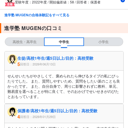
受験年度：2022年度 / 開始偏差値：58 / 回答者：保護者
進学塾 MUGENの合格体験記をすべて見る
進学塾 MUGENの口コミ
高校生・高卒生
中学生
小学生
生徒/高校1年生/週5日以上/目的：高校受験
5
回答日：2026年06月13日
せんせいたちがやさしくて、褒められたら伸びるタイプの私にぴっ
たりでした。 また、質問しやすいため、質問をしたい派のことも良
かったです。 また、自分自身で、周りに影響されずに教科、単元、
難易度を選べることが特に良くて、そのおかげでせいせきがのびた
とおもっています。
保護者/高校1年生/週5日以上/目的：高校受験
4
回答日：2026年01月29日