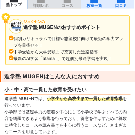
塾トップ
詳細レポ
コース
教室一覧
口コミ
ジュクセンの
進学塾 MUGENのおすすめポイント
個別カリキュラムで目標や志望校に向けて最短の学力アッ
プを目指せる！
中学受験から大学受験まで充実した進路指導
最新のAI学習「atama+」で超個別最適学習を実現！
進学塾 MUGENはこんな人におすすめ
小・中・高で一貫した教育を受けたい
進学塾 MUGENでは、
小学生から高校生まで一貫した教育指導
を
行っています。
小学部では基礎学力の定着を中心にして小学校で学ぶすべての内
容を網羅できるよう指導を行っており、得意を伸ばすために算数
に特化したコースや読み書きを中心に行うコースなど、さまざま
なコースを用意しています。