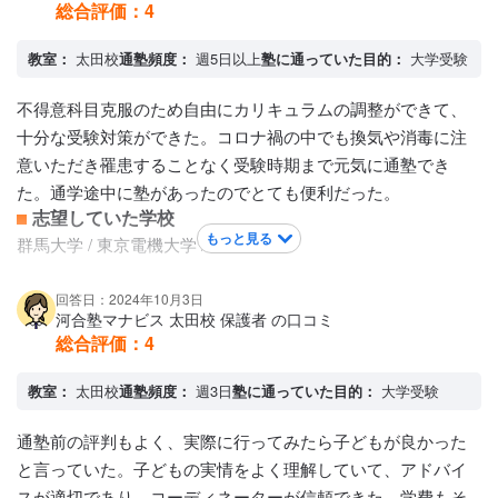
総合評価：
4
がいいです。
教室：
太田校
通塾頻度：
週5日以上
塾に通っていた目的：
大学受験
不得意科目克服のため自由にカリキュラムの調整ができて、
十分な受験対策ができた。コロナ禍の中でも換気や消毒に注
意いただき罹患することなく受験時期まで元気に通塾でき
た。通学途中に塾があったのでとても便利だった。
志望していた学校
もっと見る
群馬大学 / 東京電機大学 / 中央大学
回答日：2024年10月3日
河合塾マナビス 太田校 保護者 の口コミ
総合評価：
4
教室：
太田校
通塾頻度：
週3日
塾に通っていた目的：
大学受験
通塾前の評判もよく、実際に行ってみたら子どもが良かった
と言っていた。子どもの実情をよく理解していて、アドバイ
スが適切であり、コーディネーターが信頼できた。学費もそ