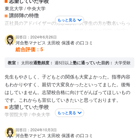
志望していた学校
東北大学 / 中央大学
講師陣の特徴
もっと見る
正社員のアドバイザーの方が二人、大学生の方が数名いらっ
しゃいました。大学生の方は主に授業や勉強の質問に対応し
回答日：2024年6月26日
てくださり、正社員の講師の方は受験戦略や志望校など、受
河合塾マナビス 太田校 保護者 の口コミ
験全般について助言してくださいました。先生方のアドバイ
総合評価：
5
スはとても的確でわかりやすく、受験中何度も励まされまし
た。
教室：
太田校
通塾頻度：
週5日以上
塾に通っていた目的：
大学受験
カリキュラムについて
決まったカリキュラム等はなく、担当アドバイザーの方と相
先生もやさしく、子どもとの関係も大変よかった。指導内容
談して受講する授業を決める形式でした。様々なレベル帯の
もわかりやすく、親切で大変良かったといってました。後悔
授業が用意されており、学習進度や志望校に合わせて授業を
はしていません。志望校合格に向けてがんばってほしいもの
選択できました記述の有無によっても授業が分かれていたの
です。これからも宣伝していきたいと思っております。
志望していた学校
で、試験の形式に合わせて授業を選択できました。
もっと見る
保護者への連絡手段
学習院大学 / 中央大学
電話連絡
アクセス・周りの環境
回答日：2024年10月3日
河合塾マナビス 太田校 保護者 の口コミ
駅や周辺の学校から近く、大通りに面しているのでアクセス