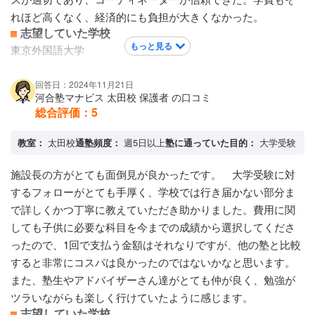
れほど高くなく、経済的にも負担が大きくなかった。
志望していた学校
もっと見る
東京外国語大学
回答日：2024年11月21日
河合塾マナビス 太田校 保護者 の口コミ
総合評価：
5
教室：
太田校
通塾頻度：
週5日以上
塾に通っていた目的：
大学受験
施設長の方がとても面倒見が良かったです。 大学受験に対
するフォローがとても手厚く、学校では行き届かない部分ま
で詳しくかつ丁寧に教えていただき助かりました。費用に関
しても子供に必要な科目を今までの成績から選択してくださ
ったので、1回で支払う金額はそれなりですが、他の塾と比較
すると非常にコスパは良かったのではないかなと思います。
また、塾生やアドバイザーさん達がとても仲が良く、勉強が
ツラいながらも楽しく行けていたように感じます。
志望していた学校