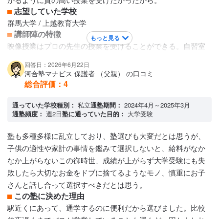
志望していた学校
群馬大学 / 上越教育大学
講師陣の特徴
もっと見る
映像授業はプロの先生の授業を受けることができる。自習室
は大学生が多い。英語、数学、古文、現代文、論理国語な
回答日：2026年6月22日
ど、すべての教科で違う先生が担当していてそれぞれわかり
河合塾マナビス 保護者 （父親） の口コミ
やすく、2パターンあるため合う合わないで先生を変えられ
総合評価：
4
る。
通っていた学校種別：
カリキュラムについて
私立
通塾期間：
2024年4月～2025年3月
通塾頻度：
週2日
塾に通っていた目的：
大学受験
志望する大学に合わせてレベルを変えて受けられる。どの教
科を取るかは自由で、時間も自由。英語と古文は2種類あり、
塾も多種多様に乱立しており、塾選びも大変だとは思うが、
文法と読解に分かれているため、文法を習得してから読解の
子供の適性や家計の事情を鑑みて選択しないと、給料がなか
受講をすることで定着が高まる。その後に確認テストもある
なか上がらないこの御時世、成績が上がらず大学受験にも失
ので自分が分かっていないところもしっかり可視化できる。
敗したら大切なお金をドブに捨てるようなモノ、慎重にお子
保護者への連絡手段
さんと話し合って選択すべきだとは思う。
電話連絡 / LINE連絡
この塾に決めた理由
アクセス・周りの環境
駅近くにあって、通学するのに便利だから選びました。比較
電車通学なので駅に近いところがいい