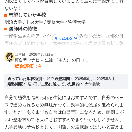
的夜遅くまでバスが営業していることも選んだ一因かもしれ
ないな！
志望していた学校
明治大学 / 中央大学 / 専修大学 / 駒澤大学
講師陣の特徴
一部学生さんのアルバイト講師もいるみたいだが、大部分は
もっと見る
専任のプロ講師であり、大手塾だけあって講師の質も折り紙
付きとは言わないまでもある程度は担保されていると思って
回答日：2026年6月22日
間違い。信じて付いて行けばそれなりの成績になっていくと
河合塾マナビス 生徒 （本人） の口コミ
思われる。
総合評価：
4
カリキュラムについて
年間通して、テキストベースに講師の説明を聴いていく聴講
通っていた学校種別：
私立
通塾期間：
2025年6月～2025年8月
通塾頻度：
週5日以上
塾に通っていた目的：
大学受験
方式の対面授業であった。年度の初め頃は基礎的な内容を中
心に授業を進めていき、段階的に入試の中核をなすスタンダ
自分で勉強を進められる生徒にはおすすめです。自分のペー
ード的な内容に徐々にシフトしていき、最後は過去問に付随
スで進められるため無駄がなく、効率的に勉強を進められま
した内容及び問題へのアプローチの仕方を学習していく感じ
す。ただ、あくまでも自習は自己管理になるため、面倒見が
かな？
いい塾を求めてる人にはおすすめできないかもしれません。
保護者への連絡手段
大学受験の予備校として、間違いの選択肢ではないと言えま
電話連絡