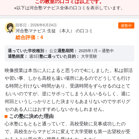
この教室の口コミは以上です。
※以下は河合塾マナビス全体の口コミを表示しています。
回答日：2026年6月24日
通塾中
河合塾マナビス 生徒 （本人） の口コミ
総合評価：
4
通っていた学校種別：
公立
通塾期間：
2025年1月～通塾中
通塾頻度：
週3日
塾に通っていた目的：
大学受験
映像授業は本当に人によると思うので4にしました。私は部活
や習い事、しかも高校も遠い場所にあるのでどうしても行け
る時間と行けない時間があり、受講時間をずらせるのはとて
もいいのですが、逆にサボってしまう人もいるらしく、週に
何回というしっかりとした決まりもあまりないのでサボりグ
セのある人にはおすすめしないかもしれません。
この塾に決めた理由
心水塾にもともと通っていて、高校受験に見事成功したの
で、高校生からマナビスに変えて大学受験も第一志望校が受
かるように質の高い授業を受けたかったから。