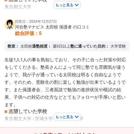
もっと見る
東京都立大学
回答日：2024年12月27日
河合塾マナビス 太田校 保護者 の口コミ
総合評価：
5
教室：
太田校
通塾頻度：
週5日以上
塾に通っていた目的：
大学受験
生徒1人1人の事を熟知しており、その子に合った対策や対応
をしてくださる。塾長さんによって同じ塾でも雰囲気が違う
ようで、我が子が通っている太田校は明るく自由なようで
す。そのため、受験生の割に楽しく勉強が出来ているようで
す。また保護者会、三者面談で勉強の進捗状況や模試の結
果、子供への対応の仕方などとてもフォローが手厚いと思い
ます。
志望していた学校
もっと見る
東京都立大学 / 茨城大学 / 高崎経済大学