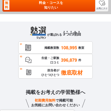
料金・コースを
無
ル1〜5まであるのですが、その上にも各大学毎の対策講座な
料
知りたい
お気に入り
ど、演習問題も揃っています。正社員の先生と3者面談を行な
って、相談した上カリキュラムの内容を決めます。
保護者への連絡手段
電話連絡
3
つ
の
理
由
が選ばれる
アクセス・周りの環境
駅から近く、とても通いやすいです。人通りも多いので遅く
108,995
まで居残りしても安心です。
掲載教室数
教室
生徒・ご家族
396,879
件
口コミ
担当者が
徹底取材
ひとつひとつ
掲載をお考えの学習塾様へ
初期費用無料
で掲載可能
お気軽にお問い合わせください