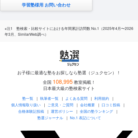
学習塾様用 お問い合わせ
※注1 塾検索・比較サイトにおける年間累計訪問数 No.1（2025年4月〜2026
年3月、SimilarWeb調べ）
お子様に最適な塾をお探しなら塾選（ジュクセン）！
108,995
全国
教室掲載！
日本最大級の塾検索サイト
塾一覧
執筆者一覧
よくある質問
利用規約
個人情報取り扱い
ご意見・ご質問
会社概要
口コミ投稿
合格体験記投稿
運営ポリシー
全国の塾ランキング
塾選ジャーナル
No.1 表記について