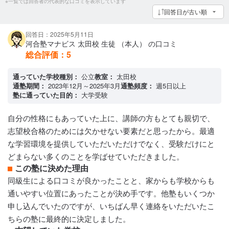
※一覧では回答者の代表的な口コミを表示しています
回答日が古い順
回答日：2025年5月11日
河合塾マナビス 太田校 生徒 （本人） の口コミ
総合評価：
5
通っていた学校種別：
公立
教室：
太田校
通塾期間：
2023年12月～2025年3月
通塾頻度：
週5日以上
塾に通っていた目的：
大学受験
自分の性格にもあっていた上に、講師の方もとても親切で、
志望校合格のためには欠かせない要素だと思ったから。最適
な学習環境を提供していただいただけでなく、受験だけにと
どまらない多くのことを学ばせていただきました。
この塾に決めた理由
同級生による口コミが良かったことと、家からも学校からも
通いやすい位置にあったことが決め手です。他塾もいくつか
申し込んでいたのですが、いちばん早く連絡をいただいたこ
ちらの塾に最終的に決定しました。