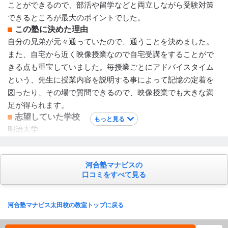
ことができるので、部活や留学などと両立しながら受験対策
保護者への連絡手段
できるところが最大のポイントでした。
電話連絡
この塾に決めた理由
アクセス・周りの環境
自分の兄弟が元々通っていたので、通うことを決めました。
駅近くで近くに月極の駐輪場があるショッピングモールがあ
また、自宅から近く映像授業なので自宅受講をすることがで
ります。
きる点も重宝していました。毎授業ごとにアドバイスタイム
という、先生に授業内容を説明する事によって記憶の定着を
図ったり、その場で質問できるので、映像授業でも大きな満
足が得られます。
志望していた学校
もっと見る
明治大学
講師陣の特徴
大体がアドバイザーという大学生のバイトの方ですが、その
河合塾マナビスの
バイトをするためにもテストや面接が行われているので不安
口コミをすべて見る
要素はないです。各教室に2名ほど正社員先生がいて、その人
達は元々小学校の教師をしていたり、塾のバイトを続けて正
社員になった方もいます。
河合塾マナビス太田校の教室トップに戻る
カリキュラムについて
カリキュラムはそれぞれのレベルによって決まっておりレベ