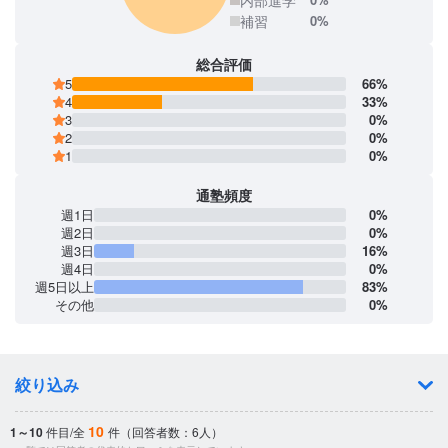
補習
0%
総合評価
5
66%
4
33%
3
0%
2
0%
1
0%
通塾頻度
週1日
0%
週2日
0%
週3日
16%
週4日
0%
週5日以上
83%
その他
0%
絞り込み
10
1～10
件目/全
件（回答者数：6人）