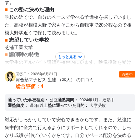
す。
アクセス・周りの環境
この塾に決めた理由
駅近くに立地している。大通りにあっても比較的静かな環境
学校の近くで、自分のペースで学べる予備校を探していまし
にある。
た。高校が相模大野で家もそこから自転車で20分程なので相
模大野駅近くで探して決めました。
志望していた学校
芝浦工業大学
講師陣の特徴
もっと見る
大学生のアルバイト講師が校舎内にいます。映像授業を受け
たあと内容の確認をしてくれます。明るい方が多く話しやす
回答日：2026年6月21日
通塾中
く質問しやすいですが、理系の問題の確認を文系の講師が行
河合塾マナビス 生徒 （本人） の口コミ
うこともあり、専門的な話を聞ける、というより理解度の確
総合評価：
4
認をしてくれる感じです。あくまでも授業は映像でした。
通っていた学校種別：
カリキュラムについて
公立
通塾期間：
2024年1月～通塾中
通塾頻度：
週5日以上
塾に通っていた目的：
大学受験
習熟度別に分かれて映像がありました。1コマ45～90分で、映
像を見てノートを取り、理解したら確認テスト、確認テスト
対応がしっかりしていて安心できるからです。また、勉強に
をして講師と話して理解度を客観的に確認しました。それを
集中的に全力で行えるようにサポートしてくれるので、しっ
一日1~3コマほど行います。基礎的な知識の確認から受験レベ
かり成績が伸びていくからです。自分でペース配分を決める
ルまで、必要なレベルに合わせた履修が可能です。