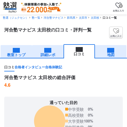
0
塾選（ジュクセン）
塾一覧
河合塾マナビス
群馬県
太田市
太田校
口コミ一覧
河合塾マナビス 太田校の口コミ・評判一覧
お気に入り
口コミ
教室トップ
詳細レポ
地図
口コミ
合格者インタビュー
合格体験記
河合塾マナビス 太田校の総合評価
4.6
通っていた目的
中学受験
0%
高校受験
0%
大学受験
100%
内部進学
0%