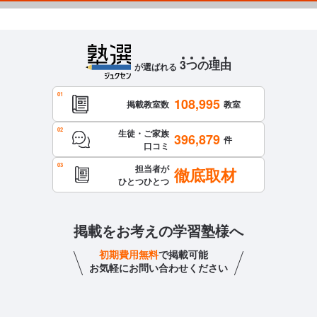
3
つ
の
理
由
が選ばれる
108,995
掲載教室数
教室
生徒・ご家族
396,879
件
口コミ
担当者が
徹底取材
ひとつひとつ
掲載をお考えの学習塾様へ
初期費用無料
で掲載可能
お気軽にお問い合わせください