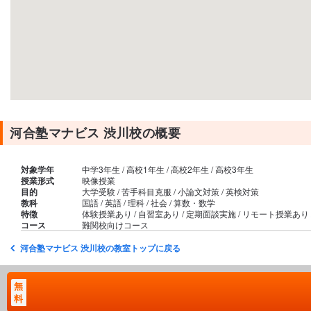
河合塾マナビス 渋川校の概要
対象学年
中学3年生 / 高校1年生 / 高校2年生 / 高校3年生
授業形式
映像授業
目的
大学受験 / 苦手科目克服 / 小論文対策 / 英検対策
教科
国語 / 英語 / 理科 / 社会 / 算数・数学
特徴
体験授業あり / 自習室あり / 定期面談実施 / リモート授業あり
コース
難関校向けコース
河合塾マナビス 渋川校の教室トップに戻る
無
料