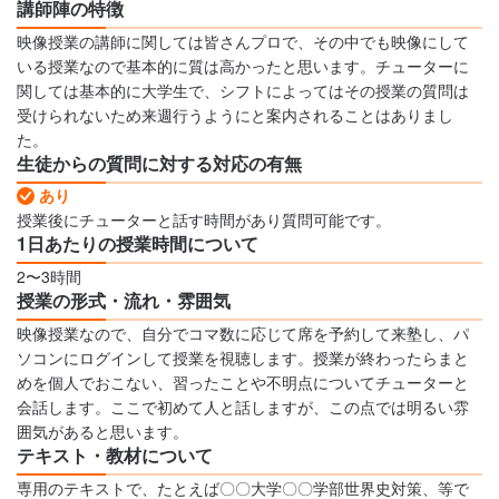
講師陣の特徴
映像授業の講師に関しては皆さんプロで、その中でも映像にして
いる授業なので基本的に質は高かったと思います。チューターに
関しては基本的に大学生で、シフトによってはその授業の質問は
受けられないため来週行うようにと案内されることはありまし
た。
生徒からの質問に対する対応の有無
あり
授業後にチューターと話す時間があり質問可能です。
1日あたりの授業時間について
2〜3時間
授業の形式・流れ・雰囲気
映像授業なので、自分でコマ数に応じて席を予約して来塾し、パ
ソコンにログインして授業を視聴します。授業が終わったらまと
めを個人でおこない、習ったことや不明点についてチューターと
会話します。ここで初めて人と話しますが、この点では明るい雰
囲気があると思います。
テキスト・教材について
専用のテキストで、たとえば〇〇大学〇〇学部世界史対策、等で