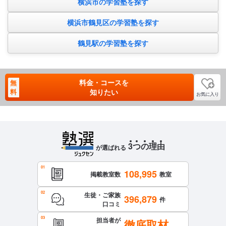
横浜市の学習塾を探す
横浜市鶴見区の学習塾を探す
鶴見駅の学習塾を探す
料金・コースを
無
料
知りたい
お気に入り
3
つ
の
理
由
が選ばれる
108,995
掲載教室数
教室
生徒・ご家族
396,879
件
口コミ
担当者が
徹底取材