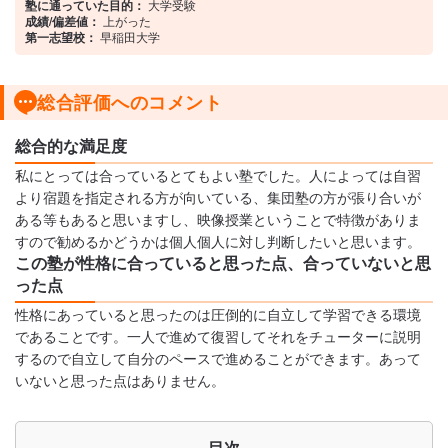
塾に通っていた目的：
大学受験
成績/偏差値：
上がった
第一志望校：
早稲田大学
総合評価へのコメント
総合的な満足度
私にとっては合っているとてもよい塾でした。人によっては自習
より宿題を指定される方が向いている、集団塾の方が張り合いが
ある等もあると思いますし、映像授業ということで特徴がありま
すので勧めるかどうかは個人個人に対し判断したいと思います。
この塾が性格に合っていると思った点、合っていないと思
った点
性格にあっていると思ったのは圧倒的に自立して学習できる環境
であることです。一人で進めて復習してそれをチューターに説明
するので自立して自分のペースで進めることができます。あって
いないと思った点はありません。
目次