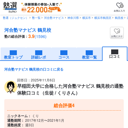
0
塾選（ジュクセン）
塾一覧
河合塾マナビス
神奈川県
横浜市
横浜市鶴見区
鶴見校
河合塾マナビス 鶴見校
3.9
(1596)
塾の総合評価：
お気に入り
口コミ
教室トップ
詳細レポ
コース
教室一覧
河合塾マナビス 鶴見校の口コミに戻る
回答日：2025年11月6日
早稲田大学に合格した河合塾マナビス 鶴見校の通塾
体験口コミ（生徒 / くりさん）
総合評価
4
ニックネーム：
くり
通塾期間：
2017年12月〜2021年1月
通塾頻度：
週3日