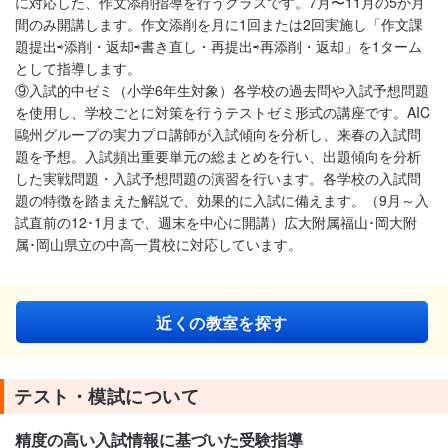
に対応した、作文添削指導を行うクラスです。7月〜11月の5か月
間のみ開講します。作文添削を月に1回または2回実施し「作文課
題提出⇨
添削・返却⇨書き直し・再提出⇨再添削・返却」を1ターム
として指導します。
⑨入試的中ゼミ（小学6年生対象）各学校の過去問や入試予想問題
を使用し、学校ごとに対策を行うテストゼミ形式の講座です。AIC
鷗州グループの実力プロ講師が入試傾向を分析し、来春の入試問
題を予想。入試頻出重要単元の総まとめを行い、出題傾向を分析
した実戦問題・入試予想問題の演習を行います。各学校の入試問
題の特徴を踏まえた解説で、効果的に入試に備えます。（9月～入
試直前の12･1月まで、週末を中心に開講）広大附属福山･岡大附
属･岡山県立の中高一貫校に対応しています。
近くの教室を探す
テスト・模試について
精度の高い入試情報に基づいた受験指導