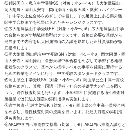
③難関国立・私立中学受験SS（対象：小5ー小6）広大附属福山・
岡大附属・岡山大安寺・岡山操山・倉敷天城・就実（ハイグレー
ド）中学の上位合格をめざして学習し、その延長上にある県外難
関中学合格までを視野に入れたチャレンジクラスです。
④広大附属福山中学受験FF（対象：小5ー小6）広大附属福山中学
の合格をめざす地域密着型のクラスです。合格に必要な基礎から
発展までの内容を広大附属福山の入試を熟知した正社員講師が徹
底指導します。
⑤岡大附属 岡山県立中学受験SN（対象：小5ー小6）岡大附属・岡
山大安寺・岡山操山・倉敷天城中学合格をめざして学習する地域
密着型のクラスで、基本から標準レベルの事項を確実に習得する
ための授業をメインに行う、中学受験スタンダードクラスです。
⑥岡山県立中学受験SA（対象：小5ー小6）岡山県公立中高一貫校
合格をめざし、算数・国語・理科・社会の基礎学力の向上を図り
つつ、適性検査対策も行います。小学6年生に実施する適性検査対
策授業では記述力課題の添削指導も実施します。
⑦適性検査･記述力対策K（対象：小6）岡山県公立中高一貫校合格
をめざし、適性検査対策の授業を行います。記述力課題の添削指
導も実施します。
⑧AICJ中学自己推薦作文指導（対象：小6）AICJ自己推薦入試など