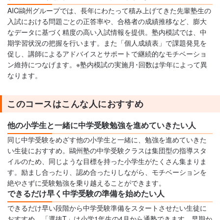
AIC鷗州グループでは、長年にわたって積み上げてきた先輩塾生の
入試における問題ごとの正答率や、合格者の成績推移など、膨大
なデータに基づく精度の高い入試情報を提供。塾内模試では、中
期学習状況の把握を行います。また「個人成績表」で課題発見を
促し、講師によるアドバイスとサポートで継続的なモチベーショ
ン維持につなげます。※塾内模試の実施月･回数は学年によって異
なります。
このコースはこんな人におすすめ
他の小学生と一緒に中学受験勉強を進めていきたい人
同じ中学受験をめざす他の小学生と一緒に、勉強を進めていきた
い生徒におすすめ。鷗州塾の中学受験クラスは集団型の指導スタ
イルのため、同じような目標を持った小学生がたくさん集まりま
す。励まし合ったり、認め合ったりしながら、モチベーションを
絶やさずに受験勉強を乗り越えることができます。
できるだけ早く中学受験の準備を始めたい人
できるだけ早い段階から中学受験準備をスタートさせたい生徒に
おすすめ。「選抜T」は小学1年生の4月から通塾できます。早期か