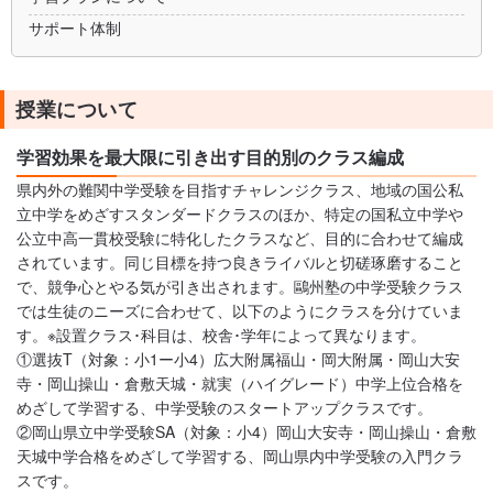
サポート体制
授業について
学習効果を最大限に引き出す目的別のクラス編成
県内外の難関中学受験を目指すチャレンジクラス、地域の国公私
立中学をめざすスタンダードクラスのほか、特定の国私立中学や
公立中高一貫校受験に特化したクラスなど、目的に合わせて編成
されています。同じ目標を持つ良きライバルと切磋琢磨すること
で、競争心とやる気が引き出されます。鷗州塾の中学受験クラス
では生徒のニーズに合わせて、以下のようにクラスを分けていま
す。※設置クラス･科目は、校舎･学年によって異なります。
①選抜T（対象：小1ー小4）広大附属福山・岡大附属・岡山大安
寺・岡山操山・倉敷天城・就実（ハイグレード）中学上位合格を
めざして学習する、中学受験のスタートアップクラスです。
②岡山県立中学受験SA（対象：小4）岡山大安寺・岡山操山・倉敷
天城中学合格をめざして学習する、岡山県内中学受験の入門クラ
スです。