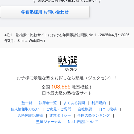
学習塾様用 お問い合わせ
※注1 塾検索・比較サイトにおける年間累計訪問数 No.1（2025年4月〜2026
年3月、SimilarWeb調べ）
お子様に最適な塾をお探しなら塾選（ジュクセン）！
108,995
全国
教室掲載！
日本最大級の塾検索サイト
塾一覧
執筆者一覧
よくある質問
利用規約
個人情報取り扱い
ご意見・ご質問
会社概要
口コミ投稿
合格体験記投稿
運営ポリシー
全国の塾ランキング
塾選ジャーナル
No.1 表記について