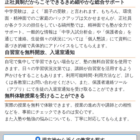
正社員制だからこそできるきめ細やかな総合サポート
中学受験は、よく「親子の受験」と言われます。もちろん、環境
面・精神面でのご家庭のバックアップは欠かせませんが、正社員
が各クラスの担任をしている鷗州塾では、精神面でも塾が全力で
サポート。一般的な情報は「中学入試分析会」や「保護者会」を
通じて連絡。生徒個々の状況については「個人懇談」にて資料に
基づき的確で具体的にアドバイスをしてもらえます。
自習室を無料開放、入退室通知
自宅で集中して学習できない場合など、塾の無料自習室を使用で
きます。日々の学習状況次第では、講師が自習室を活用するよう
声かけをすることもあります。利用可能時間･利用方法など、詳し
くは各教室にお問い合わせください。また、保護者連絡ツール
（アプリ）にて生徒の入退室通知を受け取ることができます。
無料体験授業を受けることができる
実際の授業を無料で体験できます。授業の進め方や講師との相性
などを、事前にチェックできるのは安心です。
また入塾や勉強の悩みについても、丁寧に対応してもらえます。
現在地から近くの教室を探す