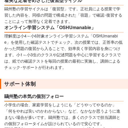
着実な定着をめざした復習型サイクル
鷗州塾の学習サイクルは「復習型」です。正社員による授業で学
習した内容を、同様の問題で構成された「宿題」で確認･復習する
ことによって無理なく定着できます。
オンライン学習システム「OSHUmanabie」
理解度は小4～小6対象オンライン学習システム「OSHUmanabi
e」を使用した確認テストでチェック。次の授業では、正答率の低
かった問題の復習から入ることで、効率良く学習内容を身につけ
ます。小1～小3生のクラスや記述問題を中心に学習するクラスで
は、紙での確認テストを毎回の授業の最初に実施し、講師による
チェック･サポートが行われます。
サポート体制
鷗州塾の本気の個別フォロー
小学生の場合、家庭学習をしようにも「どうやってやるのか」
「何をやれば良いのかわからない」など、なかなか思うように進
まない場合が多いです。鷗州塾では、多くのクラスで担当講師と
の個別フォロータイムが設けられているので安心です。