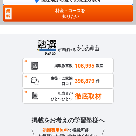
料金・コースを
無
料
知りたい
3
つ
の
理
由
が選ばれる
108,995
掲載教室数
教室
生徒・ご家族
396,879
件
口コミ
担当者が
徹底取材
ひとつひとつ
掲載をお考えの学習塾様へ
初期費用無料
で掲載可能
お気軽にお問い合わせください