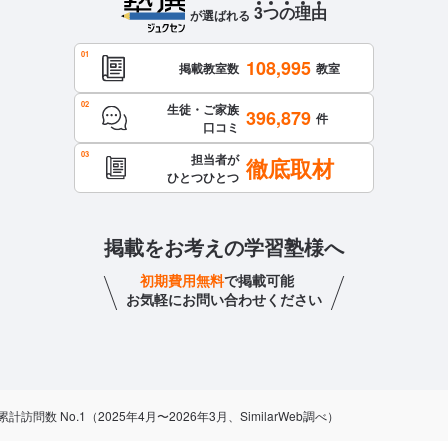
3
つ
の
理
由
が選ばれる
108,995
掲載教室数
教室
生徒・ご家族
396,879
件
口コミ
担当者が
徹底取材
ひとつひとつ
掲載をお考えの学習塾様へ
初期費用無料
で掲載可能
お気軽にお問い合わせください
数 No.1（2025年4月〜2026年3月、SimilarWeb調べ）