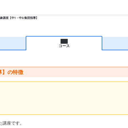
象講座【中1－中3/集団指導】
コース
導】の特徴
た講座です。