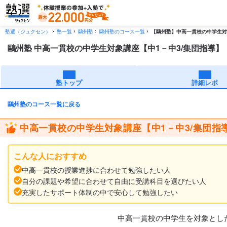
塾選（ジュクセン）
塾一覧
鷗州塾
鷗州塾のコース一覧
【鷗州塾】中高一貫校の中学生対
鷗州塾 中高一貫校の中学生対象講座【中1－中3/集団指導】
塾トップ
詳細レポ
鷗州塾のコース一覧に戻る
中高一貫校の中学生対象講座【中1－中3/集団指
こんな人におすすめ
中高一貫校の授業進捗に合わせて勉強したい人
自分の課題や希望に合わせて自由に受講科目を選びたい人
充実したサポート体制の中で安心して勉強したい
中高一貫校の中学生を対象とし