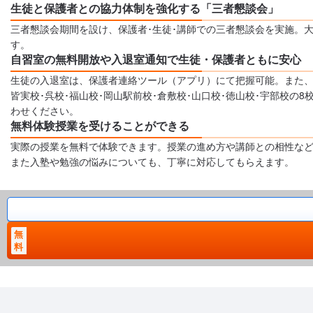
生徒と保護者との協力体制を強化する「三者懇談会」
三者懇談会期間を設け、保護者･生徒･講師での三者懇談会を実施。
す。
自習室の無料開放や入退室通知で生徒・保護者ともに安心
生徒の入退室は、保護者連絡ツール（アプリ）にて把握可能。また、
皆実校･呉校･福山校･岡山駅前校･倉敷校･山口校･徳山校･宇部校
わせください。
無料体験授業を受けることができる
実際の授業を無料で体験できます。授業の進め方や講師との相性な
また入塾や勉強の悩みについても、丁寧に対応してもらえます。
無
料