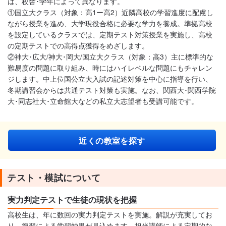
は、校舎･学年によって異なります。
①国立大クラス（対象：高1ー高2）近隣高校の学習進度に配慮し
ながら授業を進め、大学現役合格に必要な学力を養成。準拠高校
を設定しているクラスでは、定期テスト対策授業を実施し、高校
の定期テストでの高得点獲得をめざします。
②神大･広大/神大･岡大/国立大クラス（対象：高3）主に標準的な
難易度の問題に取り組み、時にはハイレベルな問題にもチャレン
ジします。中上位国公立大入試の記述対策を中心に指導を行い、
冬期講習会からは共通テスト対策も実施。なお、関西大･関西学院
大･同志社大･立命館大などの私立大志望者も受講可能です。
近くの教室を探す
テスト・模試について
実力判定テストで生徒の現状を把握
高校生は、年に数回の実力判定テストを実施。解説が充実してお
り、復習による学習効果が見込めます。担当講師による定期的な