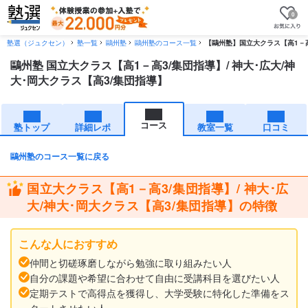
0
塾選（ジュクセン）
塾一覧
鷗州塾
鷗州塾のコース一覧
【鷗州塾】国立大クラス【高1－高3
鷗州塾 国立大クラス【高1－高3/集団指導】/ 神大･広大/神
大･岡大クラス【高3/集団指導】
コース
塾トップ
詳細レポ
教室一覧
口コミ
鷗州塾のコース一覧に戻る
国立大クラス【高1－高3/集団指導】/ 神大･広
大/神大･岡大クラス【高3/集団指導】の特徴
こんな人におすすめ
仲間と切磋琢磨しながら勉強に取り組みたい人
自分の課題や希望に合わせて自由に受講科目を選びたい人
定期テストで高得点を獲得し、大学受験に特化した準備をス