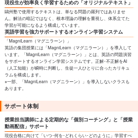
現役生が効率良く学習するための「オリジナルテキスト」
鷗州塾で使用するテキストは、単なる問題の羅列ではありませ
ん。解法の暗記ではなく、根本理論の理解を重視し、体系立てた
学習が可能になるよう構成しています。
英語学習を強力サポートするオンライン学習システム
「MagniLearn（マグニラーン）」
英語の集団授業には「MagniLearn（マグニラーン）」を導入して
います。「MagniLearn（マグニラーン）」とは、英語の問題演習
をサポートするオンライン学習システムです。正解･不正解をAI
（人工知能）が瞬時に判断し、生徒一人ひとりに合ったカリキュ
ラムを構成します。
※一部、「MagniLearn（マグニラーン）」を導入しないクラスも
あります。
サポート体制
授業担当講師による定期的な「個別コーチング」と「授業
動画配信」サポート
現役合格に向けて「いつ･何を･どれくらい･どのように」学習すべ