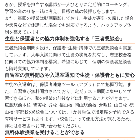
きか、授業を担当する講師が一人ひとりに定期的にコーチング。
学習の道のりを一緒に考え、目標達成の後押しをします。
また、毎回の授業は動画撮影しており、生徒が遅刻･欠席した場合
や天災などで休講した場合でも対応できるよう、バックアップ体
制を整えています。
生徒と保護者との協力体制を強化する「三者懇談会」
三者懇談会期間を設け、保護者･生徒･講師での三者懇談会を実施
しています。大学入試に向けて生徒の状況を共有し、志望校合格
に向けての協力体制を構築。希望に応じて、個別の保護者懇談会
も随時実施しています。
自習室の無料開放や入退室通知で生徒・保護者ともに安心
生徒の入退室は、保護者連絡ツール（アプリ）にて把握可能。ま
た、自習室が無料開放されており、定期テスト期間に集中して学
習できるほか、塾の授業の前後などに利用することができます。
広島駅前本校･皆実校･呉校･福山校･岡山駅前校･倉敷校･山口校･徳
山校･宇部校の8校舎については、1か月単位で指定席を予約できる
有料サービスもあります。※校舎によって使用方法が異なるため、
詳細は各校舎へお問い合わせください。
無料体験授業を受けることができる