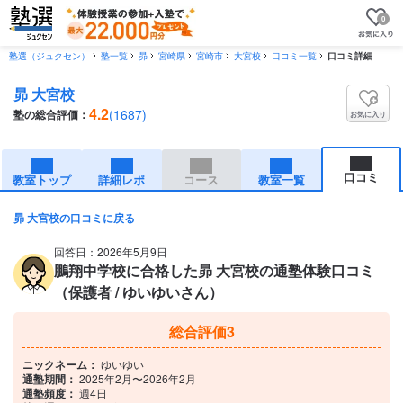
0
塾選（ジュクセン）
塾一覧
昴
宮崎県
宮崎市
大宮校
口コミ一覧
口コミ詳細
昴 大宮校
4.2
(1687)
塾の総合評価：
お気に入り
口コミ
教室トップ
詳細レポ
コース
教室一覧
昴 大宮校の口コミに戻る
回答日：2026年5月9日
鵬翔中学校に合格した昴 大宮校の通塾体験口コミ
（保護者 / ゆいゆいさん）
総合評価
3
ニックネーム：
ゆいゆい
通塾期間：
2025年2月〜2026年2月
通塾頻度：
週4日