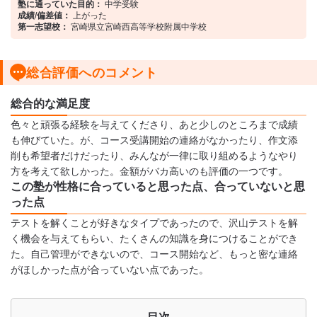
塾に通っていた目的：
中学受験
成績/偏差値：
上がった
第一志望校：
宮崎県立宮崎西高等学校附属中学校
総合評価へのコメント
総合的な満足度
色々と頑張る経験を与えてくださり、あと少しのところまで成績
も伸びていた。が、コース受講開始の連絡がなかったり、作文添
削も希望者だけだったり、みんなが一律に取り組めるようなやり
方を考えて欲しかった。金額がバカ高いのも評価の一つです。
この塾が性格に合っていると思った点、合っていないと思
った点
テストを解くことが好きなタイプであったので、沢山テストを解
く機会を与えてもらい、たくさんの知識を身につけることができ
た。自己管理ができないので、コース開始など、もっと密な連絡
がほしかった点が合っていない点であった。
目次