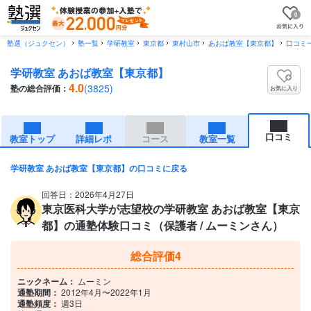
0
塾選（ジュクセン）
塾一覧
学研教室
東京都
東村山市
あおば教室【東京都】
口コミ
学研教室 あおば教室【東京都】
4.0
(3825)
塾の総合評価：
お気に入り
口コミ
教室トップ
詳細レポ
コース
教室一覧
学研教室 あおば教室【東京都】の口コミに戻る
回答日：2026年4月27日
東京医科大学が志望校の学研教室 あおば教室【東京
都】の通塾体験口コミ（保護者 / ムーミンさん）
総合評価
4
ニックネーム：
ムーミン
通塾期間：
2012年4月〜2022年1月
通塾頻度：
週3日