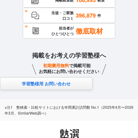
掲載教室数
教室
生徒・ご家族
396,879
件
口コミ
担当者が
徹底取材
ひとつひとつ
掲載をお考えの学習塾様へ
初期費用無料
で掲載可能
お気軽にお問い合わせください
学習塾様用 お問い合わせ
※注1 塾検索・比較サイトにおける年間累計訪問数 No.1（2025年4月〜2026
年3月、SimilarWeb調べ）