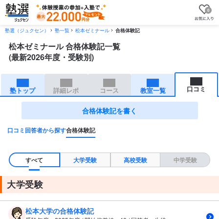
0
塾選（ジュクセン）
塾一覧
松本ゼミナール
合格体験記
松本ゼミナール 合格体験記一覧
(最新2026年度・受験別)
口コミ
塾トップ
詳細レポ
コース
教室一覧
合格体験記を書く
口コミ
回答者から探す
合格体験記
すべて
大学受験
高校受験
中学受験
大学受験
松本大学の合格体験記