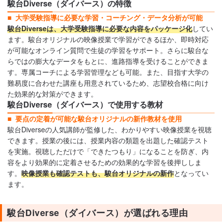
駿台Diverse（ダイバース）の特徴
大学受験指導に必要な学習・コーチング・データ分析が可能
駿台Diverseは、大学受験指導に必要な内容をパッケージ化
してい
ます。駿台オリジナルの映像授業で学習ができるほか、即時対応
が可能なオンライン質問で生徒の学習をサポート。さらに駿台な
らではの膨大なデータをもとに、進路指導を受けることができま
す。専属コーチによる学習管理なども可能。また、目指す大学の
難易度に合わせた講座も用意されているため、志望校合格に向け
た効果的な対策ができます。
駿台Diverse（ダイバース）で使用する教材
要点の定着が可能な駿台オリジナルの新作教材を使用
駿台Diverseの人気講師が監修した、わかりやすい映像授業を視聴
できます。授業の後には、授業内容の類題を出題した確認テスト
を実施。視聴しただけで「できたつもり」になることを防ぎ、内
容をより効果的に定着させるための効果的な学習を後押ししま
す。
映像授業も確認テストも、駿台オリジナルの新作
となってい
ます。
駿台Diverse（ダイバース）が選ばれる理由