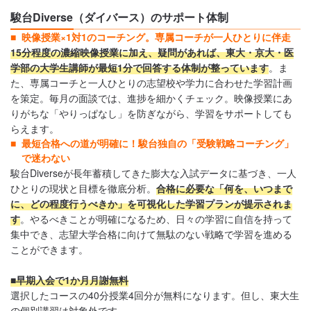
駿台Diverse（ダイバース）のサポート体制
映像授業×1対1のコーチング。専属コーチが一人ひとりに伴走
15分程度の濃縮映像授業に加え、疑問があれば、東大・京大・医
学部の大学生講師が最短1分で回答する体制が整っています
。ま
た、専属コーチと一人ひとりの志望校や学力に合わせた学習計画
を策定。毎月の面談では、進捗を細かくチェック。映像授業にあ
りがちな「やりっぱなし」を防ぎながら、学習をサポートしても
らえます。
最短合格への道が明確に！駿台独自の「受験戦略コーチング」
で迷わない
駿台Diverseが長年蓄積してきた膨大な入試データに基づき、一人
ひとりの現状と目標を徹底分析。
合格に必要な「何を、いつまで
に、どの程度行うべきか」を可視化した学習プランが提示されま
す
。やるべきことが明確になるため、日々の学習に自信を持って
集中でき、志望大学合格に向けて無駄のない戦略で学習を進める
ことができます。
■早期入会で1か月月謝無料
選択したコースの40分授業4回分が無料になります。但し、東大生
の個別講習は対象外です。