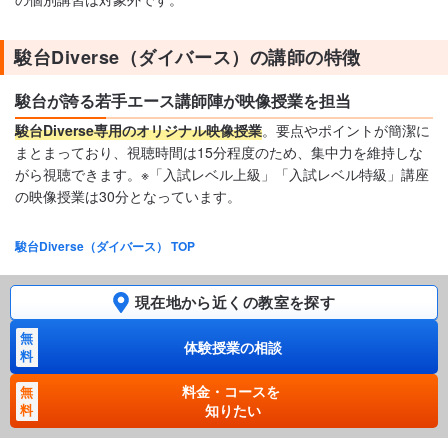
駿台Diverse（ダイバース）の講師の特徴
駿台が誇る若手エース講師陣が映像授業を担当
駿台Diverse専用のオリジナル映像授業
。要点やポイントが簡潔に
まとまっており、視聴時間は15分程度のため、集中力を維持しな
がら視聴できます。※「入試レベル上級」「入試レベル特級」講座
の映像授業は30分となっています。
駿台Diverse（ダイバース） TOP
現在地から近くの教室を探す
無
体験授業の相談
料
料金・コースを
無
料
知りたい