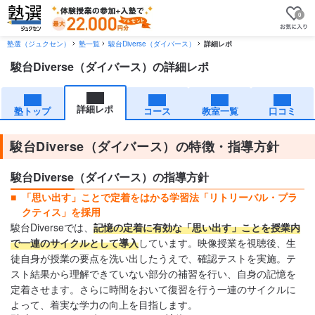
0
塾選（ジュクセン）
塾一覧
駿台Diverse（ダイバース）
詳細レポ
駿台Diverse（ダイバース）の詳細レポ
詳細レポ
塾トップ
コース
教室一覧
口コミ
駿台Diverse（ダイバース）の特徴・指導方針
駿台Diverse（ダイバース）の指導方針
「思い出す」ことで定着をはかる学習法「リトリーバル・プラ
クティス」を採用
駿台Diverseでは、
記憶の定着に有効な「思い出す」ことを授業内
で一連のサイクルとして導入
しています。映像授業を視聴後、生
徒自身が授業の要点を洗い出したうえで、確認テストを実施。テ
スト結果から理解できていない部分の補習を行い、自身の記憶を
定着させます。さらに時間をおいて復習を行う一連のサイクルに
よって、着実な学力の向上を目指します。