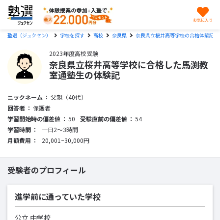
お気に入り
塾選（ジュクセン）
学校を探す
高校
奈良県
奈良県立桜井高等学校の合格体験記
2023年度高校受験
奈良県立桜井高等学校に合格した馬渕教
室通塾生の体験記
ニックネーム
父親（40代）
回答者
保護者
学習開始時の偏差値
50
受験直前の偏差値
54
学習時間
一日2〜3時間
月額費用
20,001~30,000円
受験者のプロフィール
進学前に通っていた学校
公立 中学校