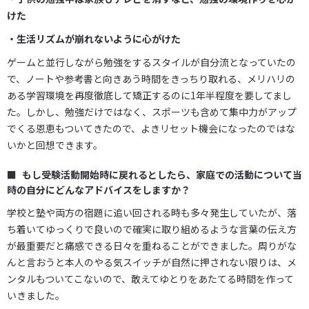
けた
・生活リズムが崩れないように心がけた
ゲームと並行しながら勉強をするスタイルが自分流となっていたの
で、ノートや参考書と向きあう時間をきっちり取れる、メリハリの
ある学習環境を再度徹底して矯正するのに1年半程度を要してまし
た。しかし、勉強だけではなく、スポーツも含めて集中力がアップ
でくる恩恵もついてきたので、よきリセット機会になったのではな
いかと回想できます。
もし受験活動開始時に戻れるとしたら、家庭での活動について当
時の自分にどんなアドバイスをしますか？
学校と塾や両方の宿題に追い回される時も多々発生していたが、落
ち着いてゆっくりで良いので確実に取り組めるような言葉の伝え方
が最重要だと痛感できる日々を重ねることができました。周りがな
んと言おうと本人のやる気スイッチが自然に押されない限りは、メ
ンタルもついてこないので、敢えてゆとりをあたてる時間を作って
いきました。