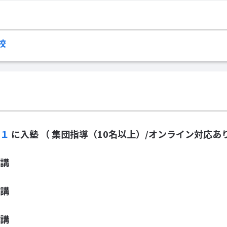
校
２１
に入塾
（ 集団指導（10名以上）/オンライン対応あり
講
講
講