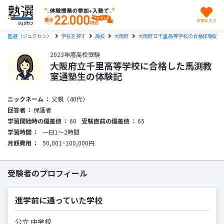
お気に入り
塾選（ジュクセン）
学校を探す
高校
大阪府
大阪府立千里高等学校の合格体験記
2023年度高校受験
大阪府立千里高等学校に合格した馬渕教
室通塾生の体験記
ニックネーム
父親（40代）
回答者
保護者
学習開始時の偏差値
60
受験直前の偏差値
65
学習時間
一日1〜2時間
月額費用
50,001~100,000円
受験者のプロフィール
進学前に通っていた学校
公立 中学校