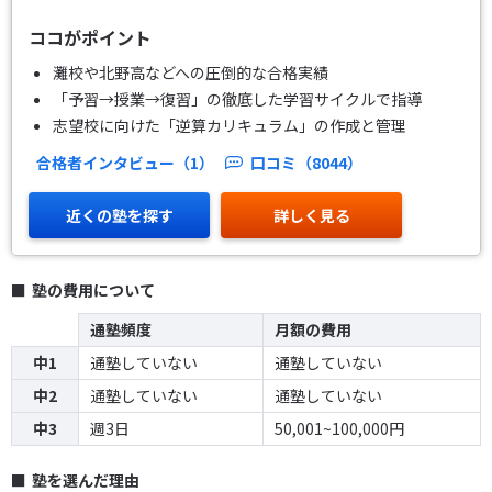
ココがポイント
灘校や北野高などへの圧倒的な合格実績
「予習→授業→復習」の徹底した学習サイクルで指導
志望校に向けた「逆算カリキュラム」の作成と管理
合格者インタビュー（1）
口コミ（8044）
近くの塾を探す
詳しく見る
塾の費用について
通塾頻度
月額の費用
中1
通塾していない
通塾していない
中2
通塾していない
通塾していない
中3
週3日
50,001~100,000円
塾を選んだ理由