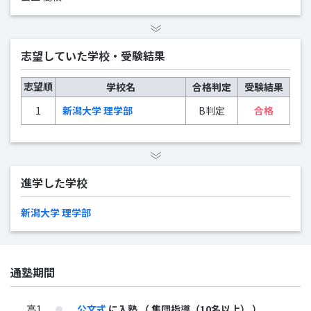
志望していた学校・受験結果
志望順
学校名
合格判定
受験結果
1
新潟大学 理学部
B判定
合格
進学した学校
新潟大学 理学部
通塾期間
高1
公文式
に入塾
（ 集団指導（10名以上） ）