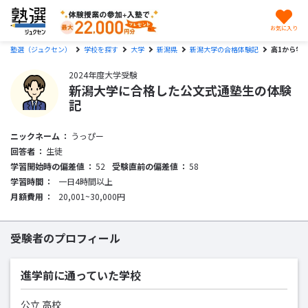
お気に入り
塾選（ジュクセン）
学校を探す
大学
新潟県
新潟大学の合格体験記
高1から学
2024年度大学受験
新潟大学に合格した公文式通塾生の体験
記
ニックネーム
うっぴー
回答者
生徒
学習開始時の偏差値
52
受験直前の偏差値
58
学習時間
一日4時間以上
月額費用
20,001~30,000円
受験者のプロフィール
進学前に通っていた学校
公立 高校