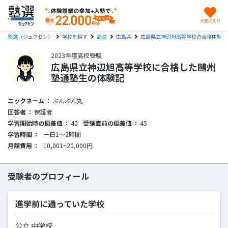
お気に入り
塾選（ジュクセン）
学校を探す
高校
広島県
広島県立神辺旭高等学校の合格体験記
2023年度高校受験
広島県立神辺旭高等学校に合格した鷗州
塾通塾生の体験記
ニックネーム
ぶんぶん丸
回答者
保護者
学習開始時の偏差値
40
受験直前の偏差値
45
学習時間
一日1〜2時間
月額費用
10,001~20,000円
受験者のプロフィール
進学前に通っていた学校
公立 中学校