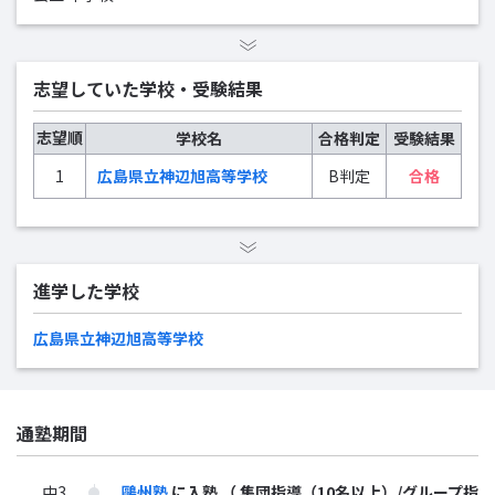
志望していた学校・受験結果
志望順
学校名
合格判定
受験結果
1
広島県立神辺旭高等学校
B判定
合格
進学した学校
広島県立神辺旭高等学校
通塾期間
中3
鷗州塾
に入塾
（ 集団指導（10名以上）/グループ指