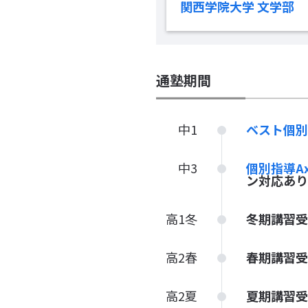
関西学院大学 文学部
通塾期間
中1
ベスト個
中3
個別指導A
ン対応あり
高1冬
冬期講習受
高2春
春期講習受
高2夏
夏期講習受