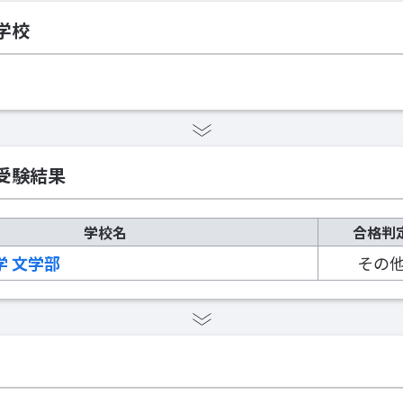
学校
受験結果
学校名
合格判
学 文学部
その