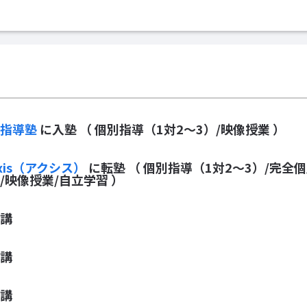
別指導塾
に入塾
（ 個別指導（1対2～3）/映像授業 ）
xis（アクシス）
に転塾
（ 個別指導（1対2～3）/完全
/映像授業/自立学習 ）
講
講
講