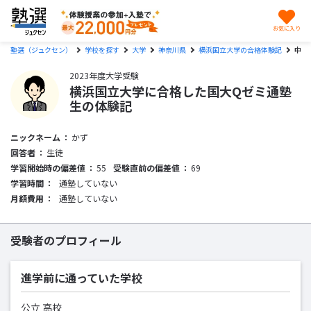
お気に入り
塾選（ジュクセン）
学校を探す
大学
神奈川県
横浜国立大学の合格体験記
中1
2023年度大学受験
横浜国立大学に合格した国大Qゼミ通塾
生の体験記
ニックネーム
かず
回答者
生徒
学習開始時の偏差値
55
受験直前の偏差値
69
学習時間
通塾していない
月額費用
通塾していない
受験者のプロフィール
進学前に通っていた学校
公立 高校