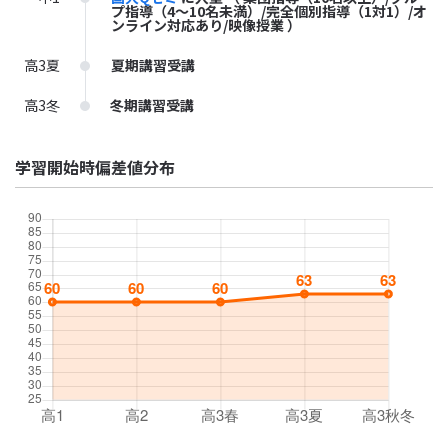
プ指導（4～10名未満）/完全個別指導（1対1）/オ
ンライン対応あり/映像授業 ）
高3夏
夏期講習受講
高3冬
冬期講習受講
学習開始時偏差値分布