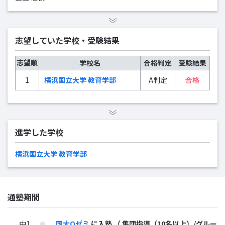
志望していた学校・受験結果
志望順
学校名
合格判定
受験結果
1
横浜国立大学 教育学部
A判定
合格
進学した学校
横浜国立大学 教育学部
通塾期間
中1
国大Qゼミ
に入塾
（ 集団指導（10名以上）/グルー