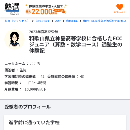
お気に入り
塾選（ジュクセン）
学校を探す
高校
和歌山県
和歌山県立神島高等学校の合格体験
2023年度高校受験
和歌山県立神島高等学校に合格したECC
ジュニア（算数・数学コース）通塾生の
体験記
ニックネーム
こころ
回答者
生徒
学習開始時の偏差値
42
受験直前の偏差値
43
学習時間
一日3〜4時間
月額費用
10,000円以下
受験者のプロフィール
進学前に通っていた学校