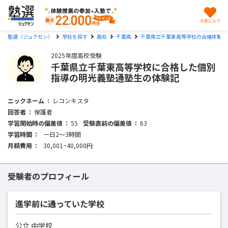
お気に入り
塾選（ジュクセン）
学校を探す
高校
千葉県
千葉県立千葉東高等学校の合格体験記
2025年度高校受験
千葉県立千葉東高等学校に合格した個別
指導の明光義塾通塾生の体験記
ニックネーム
レコンキスタ
回答者
保護者
学習開始時の偏差値
55
受験直前の偏差値
63
学習時間
一日2〜3時間
月額費用
30,001~40,000円
受験者のプロフィール
進学前に通っていた学校
公立 中学校