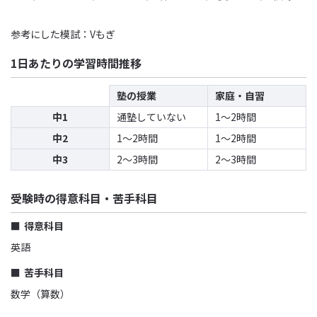
参考にした模試：Vもぎ
1日あたりの学習時間推移
塾の授業
家庭・自習
中1
通塾していない
1〜2時間
中2
1〜2時間
1〜2時間
中3
2〜3時間
2〜3時間
受験時の得意科目・苦手科目
得意科目
英語
苦手科目
数学（算数）