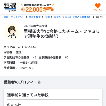
お気に入り
塾選（ジュクセン）
学校を探す
大学
東京都
早稲田大学の合格体験記
高2から
2026年度大学受験
早稲田大学に合格したチーム・ファミリ
ア通塾生の体験記
ニックネーム
るいるい
回答者
生徒
学習開始時の偏差値
46
受験直前の偏差値
60
学習時間
一日1〜2時間
月額費用
わからない
受験者のプロフィール
進学前に通っていた学校
私立 高校