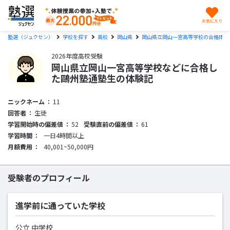
お気に入り
塾選（ジュクセン）
学校を探す
高校
岡山県
岡山県立岡山一宮高等学校の合格体験
2026年度高校受験
岡山県立岡山一宮高等学校などに合格し
た鷗州塾通塾生の体験記
ニックネーム
11
回答者
生徒
学習開始時の偏差値
52
受験直前の偏差値
61
学習時間
一日4時間以上
月額費用
40,001~50,000円
受験者のプロフィール
進学前に通っていた学校
公立 中学校