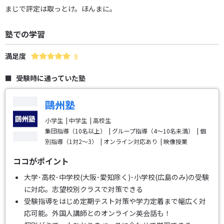
まじで評定は取っとけ。ほんまに。
塾での学習
満足度
5
受験時に通っていた塾
鷗州塾
小学生
中学生
高校生
集団指導（10名以上）
グループ指導（4～10名未満）
個
別指導（1対2～3）
オンライン対応あり
映像授業
ココがポイント
大学･高校･中学校(大阪･愛知除く)･小学校(広島のみ)の受験
に対応。志望校別クラスで対策できる
受験指導をはじめ定期テスト対策や学力定着まで幅広く対
応可能。外国人講師とのオンライン英会話も！