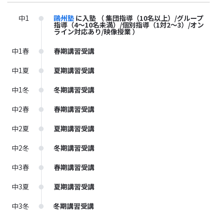
中1
鷗州塾
に入塾
（ 集団指導（10名以上）/グループ
指導（4～10名未満）/個別指導（1対2～3）/オン
ライン対応あり/映像授業 ）
中1春
春期講習受講
中1夏
夏期講習受講
中1冬
冬期講習受講
中2春
春期講習受講
中2夏
夏期講習受講
中2冬
冬期講習受講
中3春
春期講習受講
中3夏
夏期講習受講
中3冬
冬期講習受講