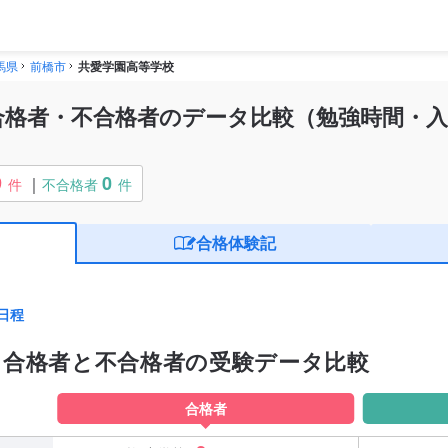
馬県
前橋市
共愛学園高等学校
合格者・不合格者のデータ比較（勉強時間・入
9
0
件
不合格者
件
合格体験記
日程
：合格者と不合格者の受験データ比較
合格者