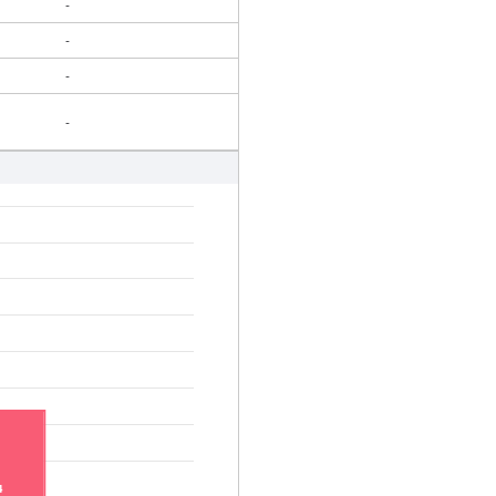
-
-
-
-