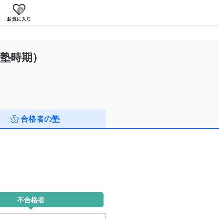
0
塾時期）
合格者の塾
不合格者