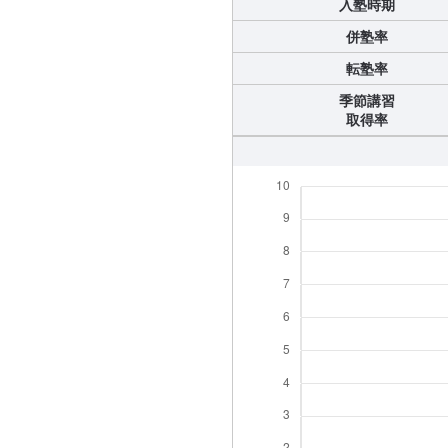
入塾時期
併塾率
転塾率
季節講習
取得率