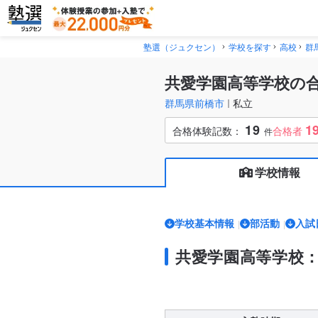
塾選（ジュクセン）
学校を探す
高校
群
共愛学園高等学校の
群馬県前橋市
私立
19
1
合格体験記数：
合格者
件
学校情報
学校基本情報
部活動
入試
共愛学園高等学校