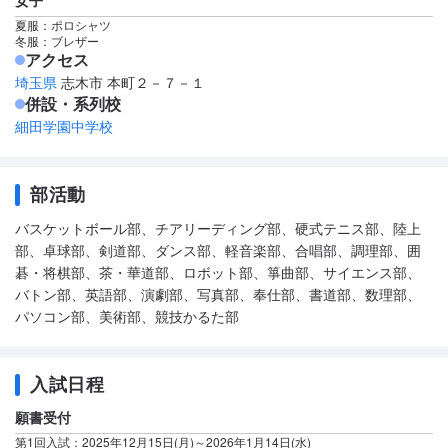
女子
夏服：ポロシャツ
冬服：ブレザー
アクセス
埼玉県
志木市 本町２－７－１
併設・系列校
細田学園中学校
部活動
バスケットボール部、チアリーディング部、硬式テニス部、陸上
部、卓球部、剣道部、ダンス部、軽音楽部、合唱部、調理部、囲
碁・将棋部、茶・華道部、ロボット部、箏曲部、サイエンス部、
バトン部、英語部、演劇部、写真部、奉仕部、書道部、数理部、
パソコン部、美術部、競技かるた部
入試日程
願書受付
第1回入試：2025年12月15日(月)～2026年1月14日(水)