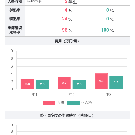
2
入塾時期
平均中学
年生
-
4
0
併塾率
%
%
24
0
転塾率
%
%
季節講習
96
100
%
%
取得率
費用（万円/月）
塾・自宅での学習時間（時間/日）