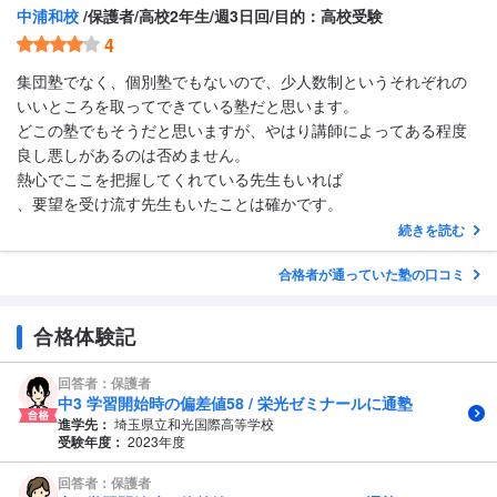
中浦和校
/保護者/高校2年生/週3日回/目的：高校受験
4
集団塾でなく、個別塾でもないので、少人数制というそれぞれの
いいところを取ってできている塾だと思います。
どこの塾でもそうだと思いますが、やはり講師によってある程度
良し悪しがあるのは否めません。
熱心でここを把握してくれている先生もいれば
、要望を受け流す先生もいたことは確かです。
続きを読む
合格者が通っていた塾の口コミ
合格体験記
回答者：保護者
中3 学習開始時の偏差値58 / 栄光ゼミナールに通塾
進学先：
埼玉県立和光国際高等学校
受験年度：
2023年度
回答者：保護者