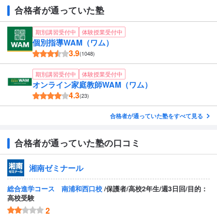
合格者が通っていた塾
期別講習受付中
体験授業受付中
個別指導WAM（ワム）
3.9
(1048)
期別講習受付中
体験授業受付中
オンライン家庭教師WAM（ワム）
4.3
(23)
合格者が通っていた塾をすべて見る
合格者が通っていた塾の口コミ
湘南ゼミナール
総合進学コース 南浦和西口校
/保護者/高校2年生/週3日回/目的：
高校受験
2