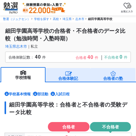
0
塾選（ジュクセン）
学校を探す
高校
埼玉県
志木市
細田学園高等学校
細田学園高等学校の合格者・不合格者のデータ比
較（勉強時間・入塾時期）
埼玉県志木市
私立
40
0
40
合格体験記数：
件
不合格者
件
合格者
件
学校情報
合格体験記
合格者の塾
学校基本情報
部活動
入試日程
細田学園高等学校：合格者と不合格者の受験デ
ータ比較
合格者
不合格者