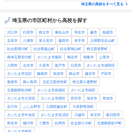
埼玉県の高校をすべて見る
埼玉県の市区町村から高校を探す
川口市
行田市
秩父市
東松山市
羽生市
蕨市
朝霞市
北本市
八潮市
富士見市
蓮田市
幸手市
入間郡毛呂山町
比企郡滑川町
比企郡嵐山町
比企郡鳩山町
秩父郡皆野町
南埼玉郡宮代町
さいたま市南区
熊谷市
鴻巣市
上尾市
入間市
志木市
久喜市
坂戸市
日高市
さいたま市浦和区
さいたま市北区
飯能市
加須市
狭山市
越谷市
戸田市
新座市
鶴ヶ島市
北足立郡伊奈町
秩父郡小鹿野町
北葛飾郡松伏町
さいたま市岩槻区
さいたま市緑区
さいたま市大宮区
さいたま市西区
所沢市
深谷市
草加市
吉川市
ふじみ野市
入間郡越生町
大里郡寄居町
さいたま市中央区
さいたま市見沼区
川越市
本庄市
春日部市
和光市
桶川市
三郷市
白岡市
比企郡小川町
北葛飾郡杉戸町
さいたま市桜区