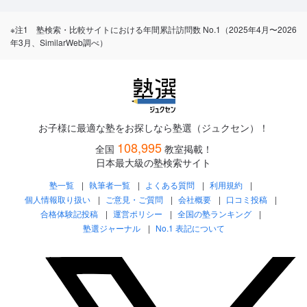
※注1 塾検索・比較サイトにおける年間累計訪問数 No.1（2025年4月〜2026
年3月、SimilarWeb調べ）
お子様に最適な塾をお探しなら塾選（ジュクセン）！
108,995
全国
教室掲載！
日本最大級の塾検索サイト
塾一覧
執筆者一覧
よくある質問
利用規約
個人情報取り扱い
ご意見・ご質問
会社概要
口コミ投稿
合格体験記投稿
運営ポリシー
全国の塾ランキング
塾選ジャーナル
No.1 表記について